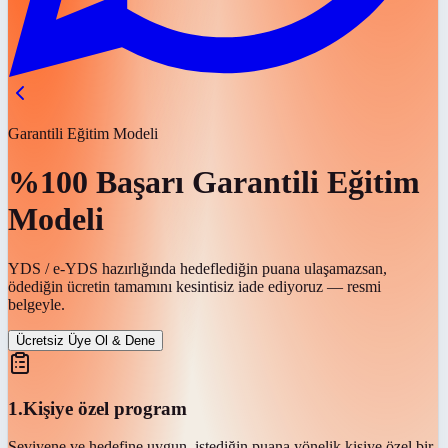
Garantili Eğitim Modeli
%100 Başarı Garantili
Eğitim
Modeli
YDS / e-YDS hazırlığında hedeflediğin puana ulaşamazsan,
ödediğin ücretin tamamını kesintisiz iade ediyoruz — resmi
belgeyle.
Ücretsiz Üye Ol & Dene
1
.
Kişiye özel program
Seviyene ve hedefine uygun, istediğin puana yönelik kişiye özel bir