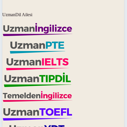
UzmanDil Ailesi