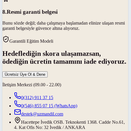
8
.
Resmi garanti belgesi
Bunu sözde değil; daha çalışmaya başlamadan elinize ulaşan resmi
garanti belgesiyle güvence altına alıyoruz.
Garantili Eğitim Modeli
Hedeflediğin skora ulaşamazsan,
ödediğin ücretin tamamını iade ediyoruz.
Ücretsiz Üye Ol & Dene
İletişim Merkezi (09.00 - 22.00)
0(312) 911 37 15
0(546) 855 07 15
(WhatsApp)
destek@uzmandil.com
Hacettepe İvedik OSB. Teknokenti 1368. Cadde No.61,
4. Kat Ofis No: 32 İvedik / ANKARA