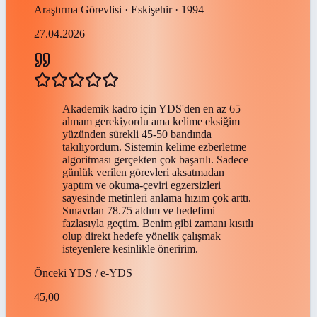
Araştırma Görevlisi · Eskişehir · 1994
27.04.2026
Akademik kadro için YDS'den en az 65
almam gerekiyordu ama kelime eksiğim
yüzünden sürekli 45-50 bandında
takılıyordum. Sistemin kelime ezberletme
algoritması gerçekten çok başarılı. Sadece
günlük verilen görevleri aksatmadan
yaptım ve okuma-çeviri egzersizleri
sayesinde metinleri anlama hızım çok arttı.
Sınavdan 78.75 aldım ve hedefimi
fazlasıyla geçtim. Benim gibi zamanı kısıtlı
olup direkt hedefe yönelik çalışmak
isteyenlere kesinlikle öneririm.
Önceki
YDS / e-YDS
45,00