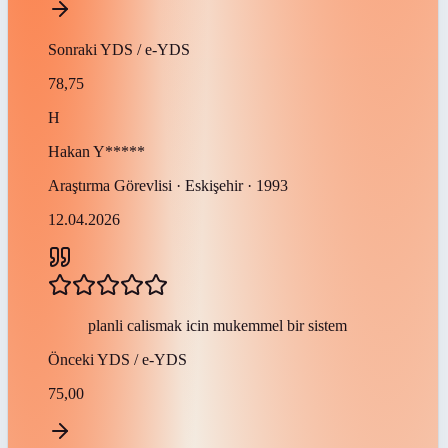
Sonraki
YDS / e-YDS
78,75
H
Hakan
Y*****
Araştırma Görevlisi · Eskişehir · 1993
12.04.2026
planli calismak icin mukemmel bir sistem
Önceki
YDS / e-YDS
75,00