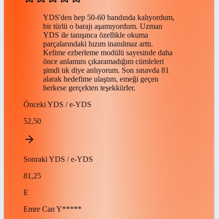
YDS'den hep 50-60 bandında kalıyordum,
bir türlü o barajı aşamıyordum. Uzman
YDS ile tanışınca özellikle okuma
parçalarındaki hızım inanılmaz arttı.
Kelime ezberleme modülü sayesinde daha
önce anlamını çıkaramadığım cümleleri
şimdi tık diye anlıyorum. Son sınavda 81
alarak hedefime ulaştım, emeği geçen
herkese gerçekten teşekkürler.
Önceki
YDS / e-YDS
52,50
Sonraki
YDS / e-YDS
81,25
E
Emre Can
Y*****