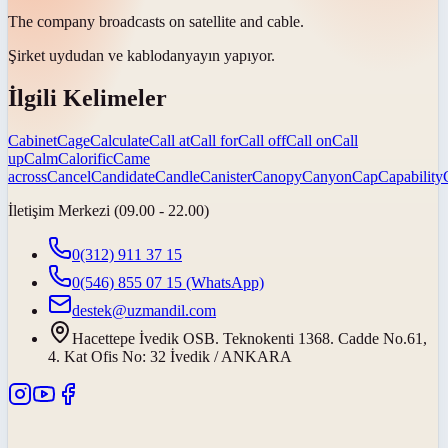
The company broadcasts on satellite and
cable
.
Şirket uydudan ve
kablodan
yayın yapıyor.
İlgili Kelimeler
Cabinet
Cage
Calculate
Call at
Call for
Call off
Call on
Call
up
Calm
Calorific
Came
across
Cancel
Candidate
Candle
Canister
Canopy
Canyon
Cap
Capability
İletişim Merkezi (09.00 - 22.00)
0(312) 911 37 15
0(546) 855 07 15
(WhatsApp)
destek@uzmandil.com
Hacettepe İvedik OSB. Teknokenti 1368. Cadde No.61,
4. Kat Ofis No: 32 İvedik / ANKARA