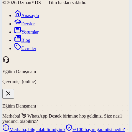
©
2026
UzmanYDS
— Tüm hakları saklıdır.
Anasayfa
Dersler
Yorumlar
Blog
Ücretler
Eğitim Danışmanı
Çevrimiçi (online)
Eğitim Danışmanı
Merhaba! 👋
WhatsApp Destek
birimine hoş geldiniz. Size nasıl
yardımcı olabiliriz?
Merhaba, bilgi alabilir miyim?
%100 başarı garantisi nedir?