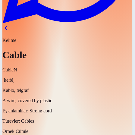
Kelime
Cable
Cable
N
ˈkeɪbl̩
Kablo, telgraf
A wire, covered by plastic
Eş anlamlılar:
Strong cord
Türevler:
Cables
Örnek Cümle