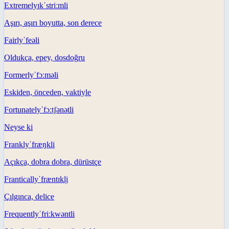
Extremely
ɪkˈstriːmli
Aşırı, aşırı boyutta, son derece
Fairly
ˈfeəli
Oldukça, epey, dosdoğru
Formerly
ˈfɔːməli
Eskiden, önceden, vaktiyle
Fortunately
ˈfɔːtʃənətli
Neyse ki
Frankly
ˈfræŋkli
Açıkça, dobra dobra, dürüstçe
Frantically
ˈfræntɪkl̩i
Çılgınca, delice
Frequently
ˈfriːkwəntli