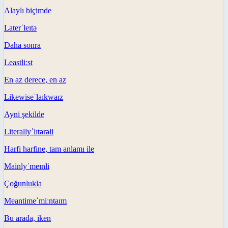
Alaylı biçimde
Later
ˈleɪtə
Daha sonra
Least
liːst
En az derece, en az
Likewise
ˈlaɪkwaɪz
Ayni şekilde
Literally
ˈlɪtərəli
Harfi harfine, tam anlamı ile
Mainly
ˈmeɪnli
Çoğunlukla
Meantime
ˈmiːntaɪm
Bu arada, iken