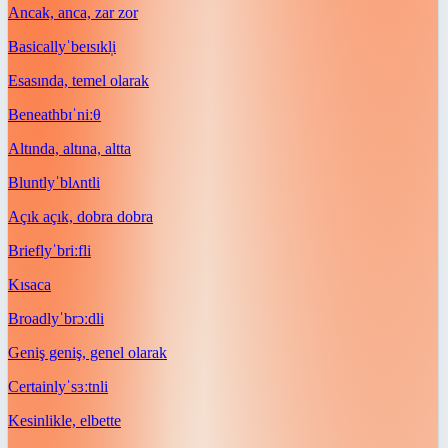
Ancak, anca, zar zor
Basically
ˈbeɪsɪkl̩i
Esasında, temel olarak
Beneath
bɪˈniːθ
Altında, altına, altta
Bluntly
ˈblʌntli
Açık açık, dobra dobra
Briefly
ˈbriːfli
Kısaca
Broadly
ˈbrɔːdli
Geniş geniş, genel olarak
Certainly
ˈsɜːtnli
Kesinlikle, elbette