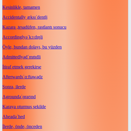
Kesinlikle, tamamen
Accidentally
ˌæksɪˈdentl̩i
Kazara ,tesadüfen, rastlantı sonucu
Accordingly
əˈkɔːdɪŋli
Öyle, bundan dolayı, bu yüzden
Admittedly
ədˈmɪtɪdli
İtiraf etmek gerekirse
Afterwards
ˈɑːftəwədz
Sonra, ilerde
Aground
əˈɡraʊnd
Karaya oturmuş şekilde
Ahead
əˈhed
İlerde, önde, önceden