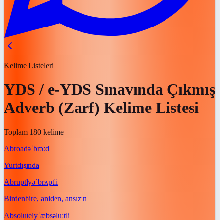
Kelime Listeleri
YDS / e-YDS Sınavında Çıkmış
Adverb (Zarf) Kelime Listesi
Toplam 180 kelime
Abroad
əˈbrɔːd
Yurtdışında
Abruptly
əˈbrʌptli
Birdenbire, aniden, ansızın
Absolutely
ˈæbsəluːtli