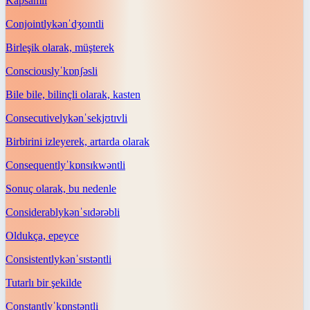
Kapsamlı
Conjointly
kənˈdʒoɪntli
Birleşik olarak, müşterek
Consciously
ˈkɒnʃəsli
Bile bile, bilinçli olarak, kasten
Consecutively
kənˈsekjʊtɪvli
Birbirini izleyerek, artarda olarak
Consequently
ˈkɒnsɪkwəntli
Sonuç olarak, bu nedenle
Considerably
kənˈsɪdərəbli
Oldukça, epeyce
Consistently
kənˈsɪstəntli
Tutarlı bir şekilde
Constantly
ˈkɒnstəntli