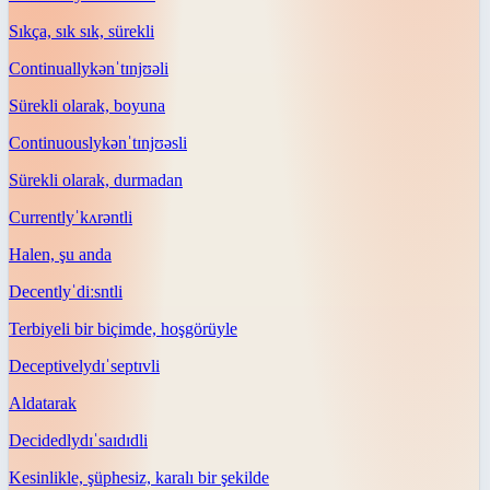
Sıkça, sık sık, sürekli
Continually
kənˈtɪnjʊəli
Sürekli olarak, boyuna
Continuously
kənˈtɪnjʊəsli
Sürekli olarak, durmadan
Currently
ˈkʌrəntli
Halen, şu anda
Decently
ˈdiːsntli
Terbiyeli bir biçimde, hoşgörüyle
Deceptively
dɪˈseptɪvli
Aldatarak
Decidedly
dɪˈsaɪdɪdli
Kesinlikle, şüphesiz, karalı bir şekilde