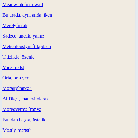
Meanwhile
ˈmiːnwaɪl
Bu arada, aynı anda, iken
Merely
ˈmɪəli
Sadece, ancak, yalnız
Meticulously
mɪˈtɪkjʊləsli
Titizlikle, özenle
Midst
mɪdst
Orta, orta yer
Morally
ˈmɒrəli
Ahlâkça, manevi olarak
Moreover
mɔːˈrəʊvə
Bundan başka, üstelik
Mostly
ˈməʊstli