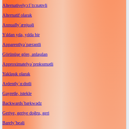
Alternatively
ɔːlˈtɜːnətɪvli
Alternatif olarak
Annually
ˈænjuəli
Yıldan yıla, yılda bir
Apparently
əˈpærəntli
Görünüşe göre, anlaşılan
Approximately
əˈprɒksɪmətli
Yaklaşık olarak
Ardently
ˈɑːdntli
Gayretle, istekle
Backwards
ˈbækwədz
Geriye, geriye doğru, geri
Barely
ˈbeəli