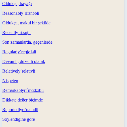
Oldukça, bayağı
Reasonably
ˈriːznəbli
Oldukça, makul bir şekilde
Recently
ˈriːsn̩tli
Son zamanlarda, geçenlerde
Regularly
ˈreɡjʊləli
Devamlı, düzenli olarak
Relatively
ˈrelətɪvli
Nispeten
Remarkably
rɪˈmɑːkəbli
Dikkate değer biçimde
Reportedly
rɪˈpɔːtɪdli
Söylendiğine göre