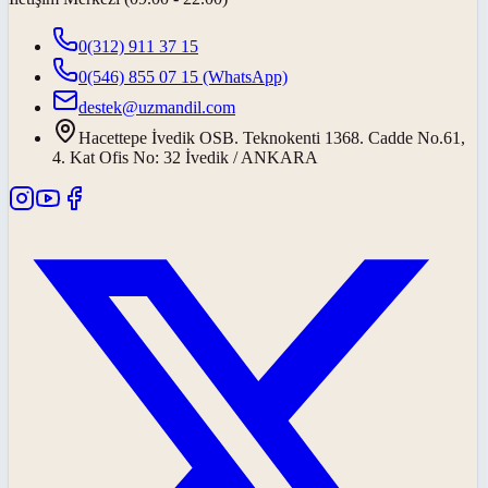
0(312) 911 37 15
0(546) 855 07 15
(WhatsApp)
destek@uzmandil.com
Hacettepe İvedik OSB. Teknokenti 1368. Cadde No.61,
4. Kat Ofis No: 32 İvedik / ANKARA