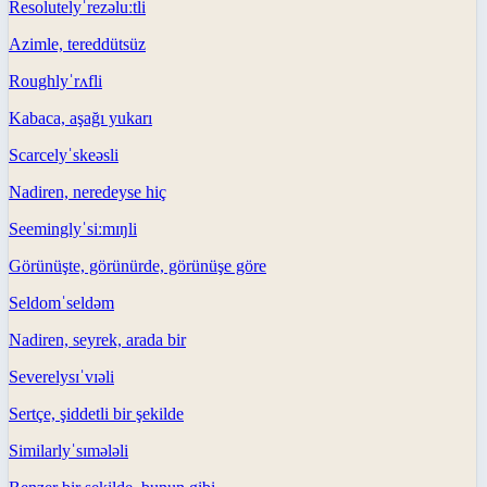
Resolutely
ˈrezəluːtli
Azimle, tereddütsüz
Roughly
ˈrʌfli
Kabaca, aşağı yukarı
Scarcely
ˈskeəsli
Nadiren, neredeyse hiç
Seemingly
ˈsiːmɪŋli
Görünüşte, görünürde, görünüşe göre
Seldom
ˈseldəm
Nadiren, seyrek, arada bir
Severely
sɪˈvɪəli
Sertçe, şiddetli bir şekilde
Similarly
ˈsɪmələli