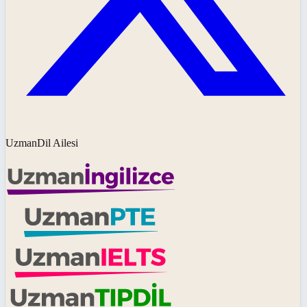
UzmanDil Ailesi