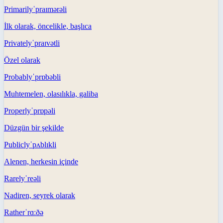
Primarily
ˈpraɪmərəli
İlk olarak, öncelikle, başlıca
Privately
ˈpraɪvətli
Özel olarak
Probably
ˈprɒbəbli
Muhtemelen, olasılıkla, galiba
Properly
ˈprɒpəli
Düzgün bir şekilde
Publicly
ˈpʌblɪkli
Alenen, herkesin içinde
Rarely
ˈreəli
Nadiren, seyrek olarak
Rather
ˈrɑːðə