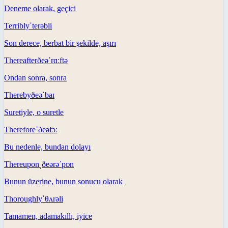
Deneme olarak, geçici
Terribly
ˈterəbli
Son derece, berbat bir şekilde, aşırı
Thereafter
ðeəˈrɑːftə
Ondan sonra, sonra
Thereby
ðeəˈbaɪ
Suretiyle, o suretle
Therefore
ˈðeəfɔː
Bu nedenle, bundan dolayı
Thereupon
ˌðeərəˈpɒn
Bunun üzerine, bunun sonucu olarak
Thoroughly
ˈθʌrəli
Tamamen, adamakıllı, iyice