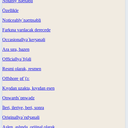
Notably
ˈnəʊtəbli
Özellikle
Noticeably
ˈnəʊtɪsəbli
Farkına varılacak derecede
Occasionally
əˈkeɪʒənəli
Ara sıra, bazen
Officially
əˈfɪʃəli
Resmi olarak, resmen
Offshore
ˌɒfˈʃɔː
Kıyıdan uzakta, kıyıdan esen
Onwards
ˈɒnwədz
İleri, ileriye, beri, sonra
Originally
əˈrɪdʒənəli
Aslen, aslında, orijinal olarak