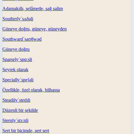
Adamakıllı, selâmetle, sağ salim
Southerly
ˈsʌðəli
Güneye doğru, güneye, güneyden
Southward
ˈsaʊθwəd
Güneye doğru
Sparsely
ˈspɑːsli
Seyrek olarak
Specially
ˈspeʃəli
Özellikle, özel olarak, bilhassa
Steadily
ˈstedɪli
Düzenli bir şekilde
Sternly
ˈstɜːnli
Sert bir biçimde, sert sert