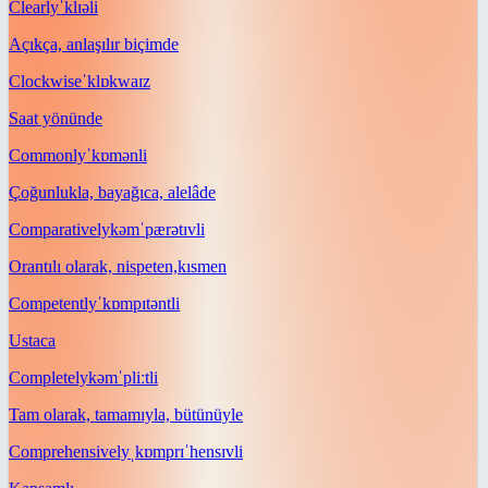
Clearly
ˈklɪəli
Açıkça, anlaşılır biçimde
Clockwise
ˈklɒkwaɪz
Saat yönünde
Commonly
ˈkɒmənli
Çoğunlukla, bayağıca, alelâde
Comparatively
kəmˈpærətɪvli
Orantılı olarak, nispeten,kısmen
Competently
ˈkɒmpɪtəntli
Ustaca
Completely
kəmˈpliːtli
Tam olarak, tamamıyla, bütünüyle
Comprehensively
ˌkɒmprɪˈhensɪvli