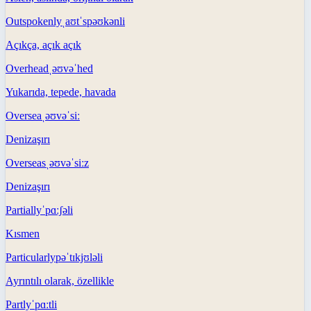
Outspokenly
ˌaʊtˈspəʊkənli
Açıkça, açık açık
Overhead
ˌəʊvəˈhed
Yukarıda, tepede, havada
Oversea
ˌəʊvəˈsiː
Denizaşırı
Overseas
ˌəʊvəˈsiːz
Denizaşırı
Partially
ˈpɑːʃəli
Kısmen
Particularly
pəˈtɪkjʊləli
Ayrıntılı olarak, özellikle
Partly
ˈpɑːtli