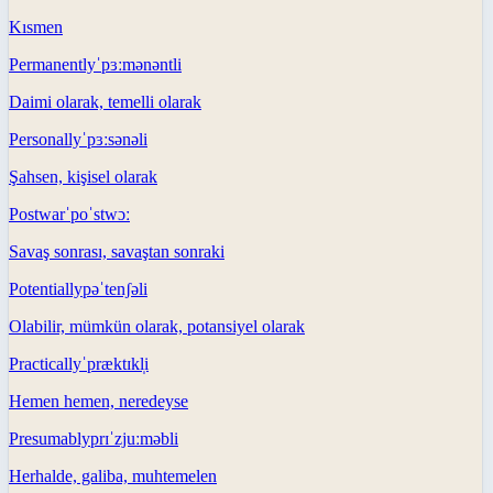
Kısmen
Permanently
ˈpɜːmənəntli
Daimi olarak, temelli olarak
Personally
ˈpɜːsənəli
Şahsen, kişisel olarak
Postwar
ˈpoˈstwɔː
Savaş sonrası, savaştan sonraki
Potentially
pəˈtenʃəli
Olabilir, mümkün olarak, potansiyel olarak
Practically
ˈpræktɪkl̩i
Hemen hemen, neredeyse
Presumably
prɪˈzjuːməbli
Herhalde, galiba, muhtemelen