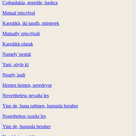
Çoğunlukla, genelde, başlıca
Mutual
ˈmjuːtʃʊəl
Karşılıklı, iki taraflı, müşterek
Mutually
ˈmjuːtʃʊəli
Karşılıklı olarak
Namely
ˈneɪmli
Yani, şöyle ki
Nearly
ˈnɪəli
Hemen hemen, neredeyse
Nevertheless
ˌnevəðəˈles
Yine de, buna rağmen, bununla beraber
Nonetheless
ˌnʌnðəˈles
Yine de, bununla beraber