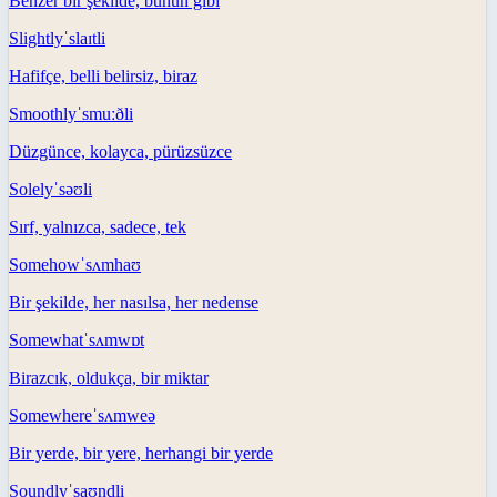
Benzer bir şekilde, bunun gibi
Slightly
ˈslaɪtli
Hafifçe, belli belirsiz, biraz
Smoothly
ˈsmuːðli
Düzgünce, kolayca, pürüzsüzce
Solely
ˈsəʊli
Sırf, yalnızca, sadece, tek
Somehow
ˈsʌmhaʊ
Bir şekilde, her nasılsa, her nedense
Somewhat
ˈsʌmwɒt
Birazcık, oldukça, bir miktar
Somewhere
ˈsʌmweə
Bir yerde, bir yere, herhangi bir yerde
Soundly
ˈsaʊndli