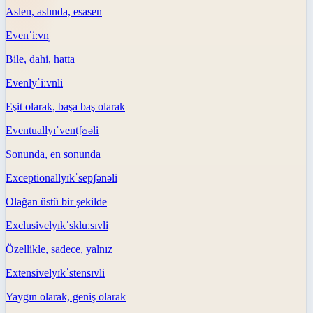
Aslen, aslında, esasen
Even
ˈiːvn̩
Bile, dahi, hatta
Evenly
ˈiːvnli
Eşit olarak, başa baş olarak
Eventually
ɪˈventʃʊəli
Sonunda, en sonunda
Exceptionally
ɪkˈsepʃənəli
Olağan üstü bir şekilde
Exclusively
ɪkˈskluːsɪvli
Özellikle, sadece, yalnız
Extensively
ɪkˈstensɪvli
Yaygın olarak, geniş olarak