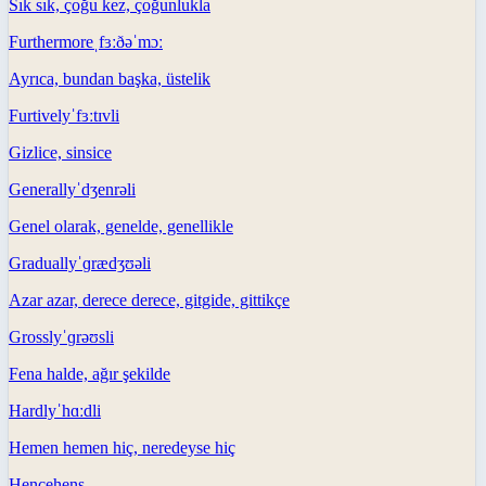
Sık sık, çoğu kez, çoğunlukla
Furthermore
ˌfɜːðəˈmɔː
Ayrıca, bundan başka, üstelik
Furtively
ˈfɜːtɪvli
Gizlice, sinsice
Generally
ˈdʒenrəli
Genel olarak, genelde, genellikle
Gradually
ˈɡrædʒʊəli
Azar azar, derece derece, gitgide, gittikçe
Grossly
ˈɡrəʊsli
Fena halde, ağır şekilde
Hardly
ˈhɑːdli
Hemen hemen hiç, neredeyse hiç
Hence
hens