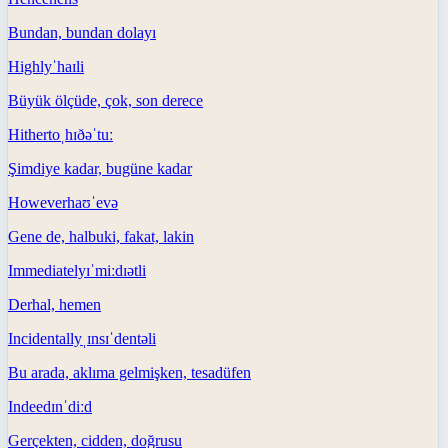
Bundan, bundan dolayı
Highly
ˈhaɪli
Büyük ölçüde, çok, son derece
Hitherto
ˌhɪðəˈtuː
Şimdiye kadar, bugüne kadar
However
haʊˈevə
Gene de, halbuki, fakat, lakin
Immediately
ɪˈmiːdɪətli
Derhal, hemen
Incidentally
ˌɪnsɪˈdentəli
Bu arada, aklıma gelmişken, tesadüfen
Indeed
ɪnˈdiːd
Gerçekten, cidden, doğrusu