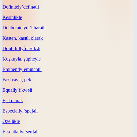
Definitely
ˈdefɪnətli
Kesinlikle
Deliberately
dɪˈlɪbərətli
Kasten, kasıtlı olarak
Doubtfully
ˈdaʊtfʊli
Kuşkuyla, şüpheyle
Eminently
ˈemɪnəntli
Fazlasıyla, pek
Equally
ˈiːkwəli
Eşit olarak
Especially
ɪˈspeʃəli
Özellikle
Essentially
ɪˈsenʃəli