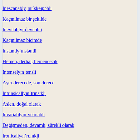
Inescapably
ˌɪnɪˈskeɪpəbli
Kaçınılmaz bir şekilde
Inevitably
ɪnˈevɪtəbli
Kaçınılmaz biçimde
Instantly
ˈɪnstəntli
Hemen, derhal, hemencecik
Intensely
ɪnˈtensli
Aşırı derecede, son derece
Intrinsically
ɪnˈtrɪnsɪkl̩i
Aslen, doğal olarak
Invariably
ɪnˈveərɪəbli
Değişmeden, devamlı, sürekli olarak
Ironically
aɪˈrɒnɪkl̩i