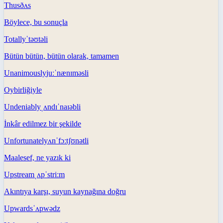
Thus
ðʌs
Böylece, bu sonuçla
Totally
ˈtəʊtəli
Bütün bütün, bütün olarak, tamamen
Unanimously
juːˈnænɪməsli
Oybirliğiyle
Undeniably
ˌʌndɪˈnaɪəbli
İnkâr edilmez bir şekilde
Unfortunately
ʌnˈfɔːtʃʊnətli
Maalesef, ne yazık ki
Upstream
ˌʌpˈstriːm
Akıntıya karşı, suyun kaynağına doğru
Upwards
ˈʌpwədz