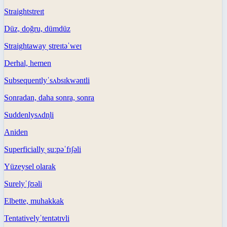
Straight
streɪt
Düz, doğru, dümdüz
Straightaway
ˌstreɪtəˈweɪ
Derhal, hemen
Subsequently
ˈsʌbsɪkwəntli
Sonradan, daha sonra, sonra
Suddenly
sʌdn̩li
Aniden
Superficially
ˌsuːpəˈfɪʃəli
Yüzeysel olarak
Surely
ˈʃʊəli
Elbette, muhakkak
Tentatively
ˈtentətɪvli