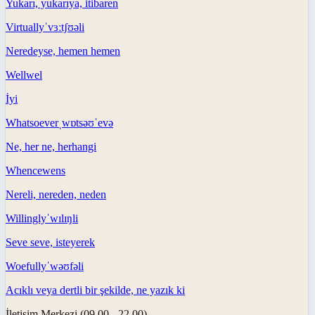
Yukarı, yukarıya, itibaren
Virtually
ˈvɜːtʃʊəli
Neredeyse, hemen hemen
Well
wel
İyi
Whatsoever
ˌwɒtsəʊˈevə
Ne, her ne, herhangi
Whence
wens
Nereli, nereden, neden
Willingly
ˈwɪlɪŋli
Seve seve, isteyerek
Woefully
ˈwəʊfəli
Acıklı veya dertli bir şekilde, ne yazık ki
İletişim Merkezi (09.00 - 22.00)