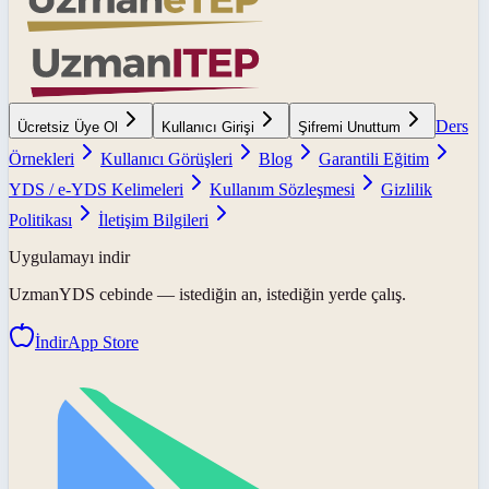
Ders
Ücretsiz Üye Ol
Kullanıcı Girişi
Şifremi Unuttum
Örnekleri
Kullanıcı Görüşleri
Blog
Garantili Eğitim
YDS / e-YDS Kelimeleri
Kullanım Sözleşmesi
Gizlilik
Politikası
İletişim Bilgileri
Uygulamayı indir
UzmanYDS
cebinde — istediğin an, istediğin yerde çalış.
İndir
App Store