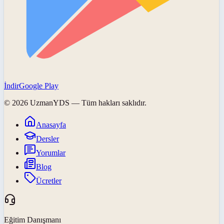
İndir
Google Play
©
2026
UzmanYDS
— Tüm hakları saklıdır.
Anasayfa
Dersler
Yorumlar
Blog
Ücretler
Eğitim Danışmanı