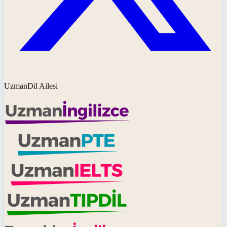
UzmanDil Ailesi