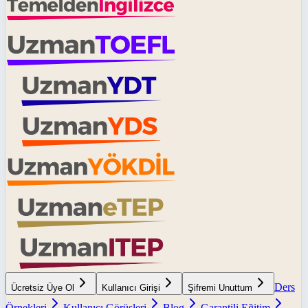
Ders
Ücretsiz Üye Ol
Kullanıcı Girişi
Şifremi Unuttum
Örnekleri
Kullanıcı Görüşleri
Blog
Garantili Eğitim