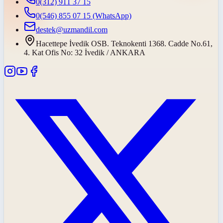
0(312) 911 37 15
0(546) 855 07 15
(WhatsApp)
destek@uzmandil.com
Hacettepe İvedik OSB. Teknokenti 1368. Cadde No.61,
4. Kat Ofis No: 32 İvedik / ANKARA