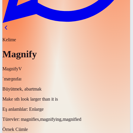
Kelime
Magnify
Magnify
V
ˈmæɡnɪfaɪ
Büyütmek, abartmak
Make sth look larger than it is
Eş anlamlılar:
Enlarge
Türevler:
magnifies,magnifying,magnified
Örnek Cümle