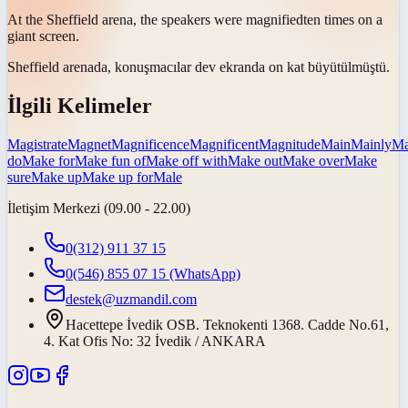
At the Sheffield arena, the speakers were
magnified
ten times on a
giant screen.
Sheffield arenada, konuşmacılar dev ekranda on kat
büyütülmüştü
.
İlgili Kelimeler
Magistrate
Magnet
Magnificence
Magnificent
Magnitude
Main
Mainly
Ma
do
Make for
Make fun of
Make off with
Make out
Make over
Make
sure
Make up
Make up for
Male
İletişim Merkezi (09.00 - 22.00)
0(312) 911 37 15
0(546) 855 07 15
(WhatsApp)
destek@uzmandil.com
Hacettepe İvedik OSB. Teknokenti 1368. Cadde No.61,
4. Kat Ofis No: 32 İvedik / ANKARA