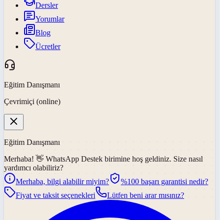
Dersler
Yorumlar
Blog
Ücretler
Eğitim Danışmanı
Çevrimiçi (online)
Eğitim Danışmanı
Merhaba! 👋
WhatsApp Destek
birimine hoş geldiniz. Size nasıl
yardımcı olabiliriz?
Merhaba, bilgi alabilir miyim?
%100 başarı garantisi nedir?
Fiyat ve taksit seçenekleri
Lütfen beni arar mısınız?