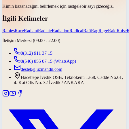
Kimin kazanacağını belirlemek için
rastgele
bir sayı çizeceğiz.
İlgili Kelimeler
Rabies
Race
Radiant
Radiate
Radiation
Radical
Raft
Rag
Rage
Raid
Raise
İletişim Merkezi (09.00 - 22.00)
0(312) 911 37 15
0(546) 855 07 15
(WhatsApp)
destek@uzmandil.com
Hacettepe İvedik OSB. Teknokenti 1368. Cadde No.61,
4. Kat Ofis No: 32 İvedik / ANKARA