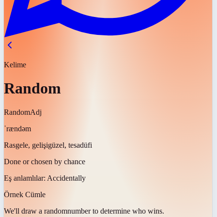
Kelime
Random
Random
Adj
ˈrændəm
Rasgele, gelişigüzel, tesadüfi
Done or chosen by chance
Eş anlamlılar:
Accidentally
Örnek Cümle
We'll draw a
random
number to determine who wins.