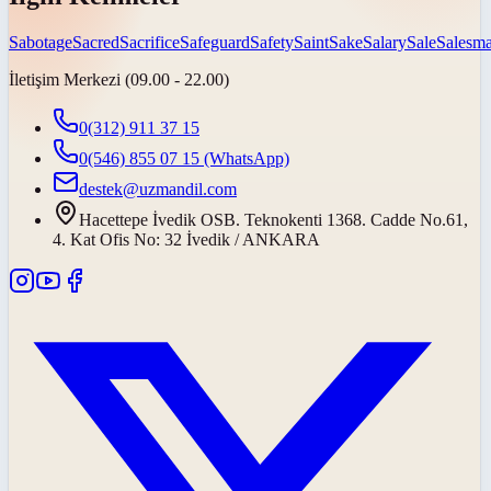
Sabotage
Sacred
Sacrifice
Safeguard
Safety
Saint
Sake
Salary
Sale
Salesm
İletişim Merkezi (09.00 - 22.00)
0(312) 911 37 15
0(546) 855 07 15
(WhatsApp)
destek@uzmandil.com
Hacettepe İvedik OSB. Teknokenti 1368. Cadde No.61,
4. Kat Ofis No: 32 İvedik / ANKARA