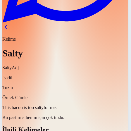
Kelime
Salty
Salty
Adj
ˈsɔːlti
Tuzlu
Örnek Cümle
This bacon is too
salty
for me.
Bu pastırma benim için çok
tuzlu
.
İlgili Kelimeler