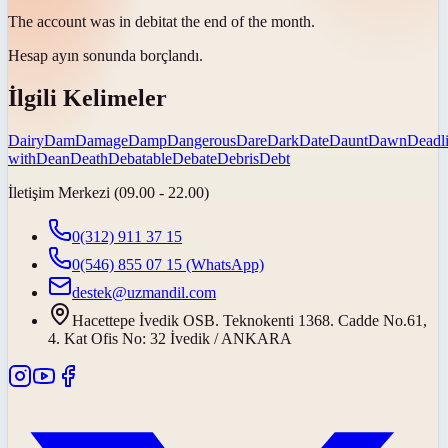
The account was in
debit
at the end of the month.
Hesap ayın sonunda
borçlandı
.
İlgili Kelimeler
Dairy
Dam
Damage
Damp
Dangerous
Dare
Dark
Date
Daunt
Dawn
Deadl
with
Dean
Death
Debatable
Debate
Debris
Debt
İletişim Merkezi (09.00 - 22.00)
0(312) 911 37 15
0(546) 855 07 15
(WhatsApp)
destek@uzmandil.com
Hacettepe İvedik OSB. Teknokenti 1368. Cadde No.61,
4. Kat Ofis No: 32 İvedik / ANKARA