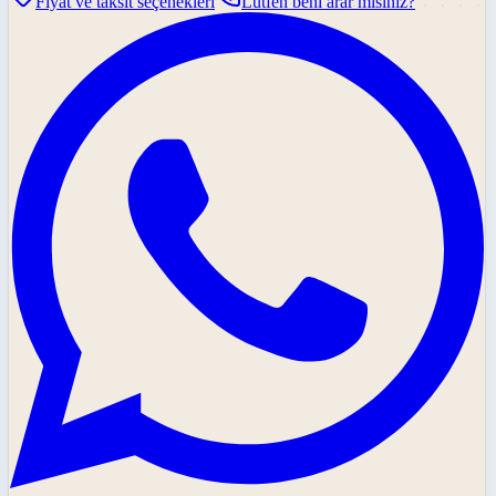
Fiyat ve taksit seçenekleri
Lütfen beni arar mısınız?