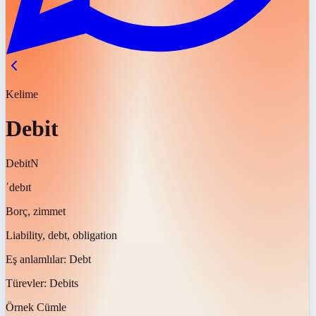
Kelime
Debit
Debit
N
ˈdebɪt
Borç, zimmet
Liability, debt, obligation
Eş anlamlılar:
Debt
Türevler:
Debits
Örnek Cümle