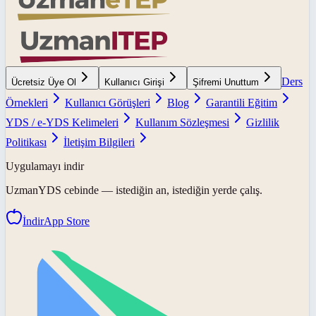
Ders
Ücretsiz Üye Ol
Kullanıcı Girişi
Şifremi Unuttum
Örnekleri
Kullanıcı Görüşleri
Blog
Garantili Eğitim
YDS / e-YDS Kelimeleri
Kullanım Sözleşmesi
Gizlilik
Politikası
İletişim Bilgileri
Uygulamayı indir
UzmanYDS
cebinde — istediğin an, istediğin yerde çalış.
İndir
App Store