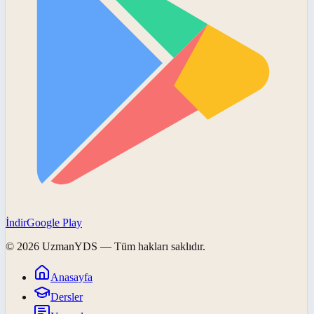
İndir
Google Play
©
2026
UzmanYDS
— Tüm hakları saklıdır.
Anasayfa
Dersler