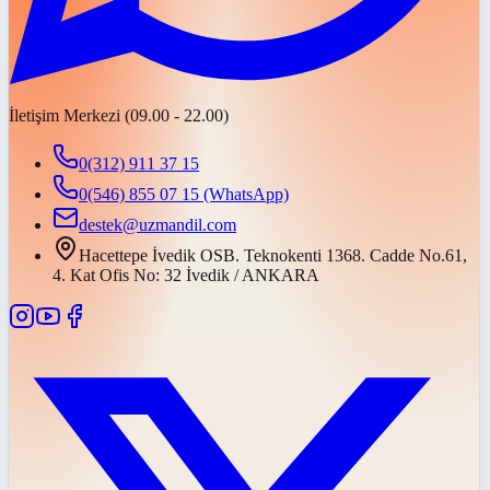
İletişim Merkezi (09.00 - 22.00)
0(312) 911 37 15
0(546) 855 07 15
(WhatsApp)
destek@uzmandil.com
Hacettepe İvedik OSB. Teknokenti 1368. Cadde No.61,
4. Kat Ofis No: 32 İvedik / ANKARA