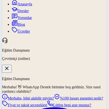
Anasayfa
Dersler
Yorumlar
Blog
Ücretler
Eğitim Danışmanı
Çevrimiçi (online)
Eğitim Danışmanı
Merhaba! 👋
WhatsApp Destek
birimine hoş geldiniz. Size nasıl
yardımcı olabiliriz?
Merhaba, bilgi alabilir miyim?
%100 başarı garantisi nedir?
Fiyat ve taksit seçenekleri
Lütfen beni arar mısınız?