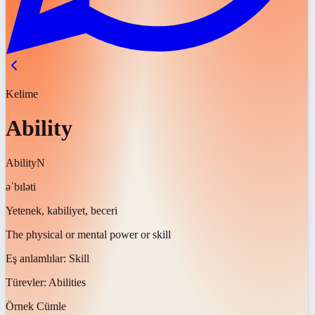
Kelime
Ability
Ability
N
əˈbɪləti
Yetenek, kabiliyet, beceri
The physical or mental power or skill
Eş anlamlılar:
Skill
Türevler:
Abilities
Örnek Cümle