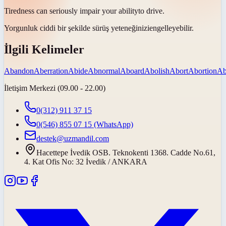
Tiredness can seriously impair your
ability
to drive.
Yorgunluk ciddi bir şekilde sürüş
yeteneğinizi
engelleyebilir.
İlgili Kelimeler
Abandon
Aberration
Abide
Abnormal
Aboard
Abolish
Abort
Abortion
Ab
İletişim Merkezi (09.00 - 22.00)
0(312) 911 37 15
0(546) 855 07 15
(WhatsApp)
destek@uzmandil.com
Hacettepe İvedik OSB. Teknokenti 1368. Cadde No.61,
4. Kat Ofis No: 32 İvedik / ANKARA