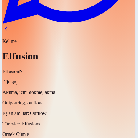
Kelime
Effusion
Effusion
N
ɪˈfjuːʒn̩
Akıtma, içini dökme, akma
Outpouring, outflow
Eş anlamlılar:
Outflow
Türevler:
Effusions
Örnek Cümle