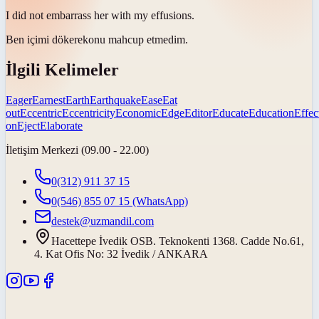
I did not embarrass her with my
effusions
.
Ben
içimi dökerek
onu mahcup etmedim.
İlgili Kelimeler
Eager
Earnest
Earth
Earthquake
Ease
Eat
out
Eccentric
Eccentricity
Economic
Edge
Editor
Educate
Education
Effec
on
Eject
Elaborate
İletişim Merkezi (09.00 - 22.00)
0(312) 911 37 15
0(546) 855 07 15
(WhatsApp)
destek@uzmandil.com
Hacettepe İvedik OSB. Teknokenti 1368. Cadde No.61,
4. Kat Ofis No: 32 İvedik / ANKARA