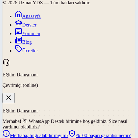
©
2026
UzmanYDS
— Tüm hakları saklıdır.
Anasayfa
Dersler
Yorumlar
Blog
Ücretler
Eğitim Danışmanı
Çevrimiçi (online)
Eğitim Danışmanı
Merhaba! 👋
WhatsApp Destek
birimine hoş geldiniz. Size nasıl
yardımcı olabiliriz?
Merhaba, bilgi alabilir miyim?
%100 başarı garantisi nedir?