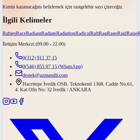
Kimin kazanacağını belirlemek için
rastgele
bir sayı çizeceğiz.
İlgili Kelimeler
Rabies
Race
Radiant
Radiate
Radiation
Radical
Raft
Rag
Rage
Raid
Raise
İletişim Merkezi (09.00 - 22.00)
0(312) 911 37 15
0(546) 855 07 15
(WhatsApp)
destek@uzmandil.com
Hacettepe İvedik OSB. Teknokenti 1368. Cadde No.61,
4. Kat Ofis No: 32 İvedik / ANKARA