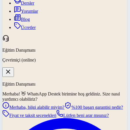
Dersler
Yorumlar
Blog
Ücretler
Eğitim Danışmanı
Çevrimiçi (online)
Eğitim Danışmanı
Merhaba! 👋
WhatsApp Destek
birimine hoş geldiniz. Size nasıl
yardımcı olabiliriz?
Merhaba, bilgi alabilir miyim?
%100 başarı garantisi nedir?
Fiyat ve taksit seçenekleri
Lütfen beni arar mısınız?