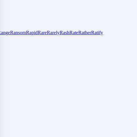
Range
Ransom
Rapid
Rare
Rarely
Rash
Rate
Rather
Ratify