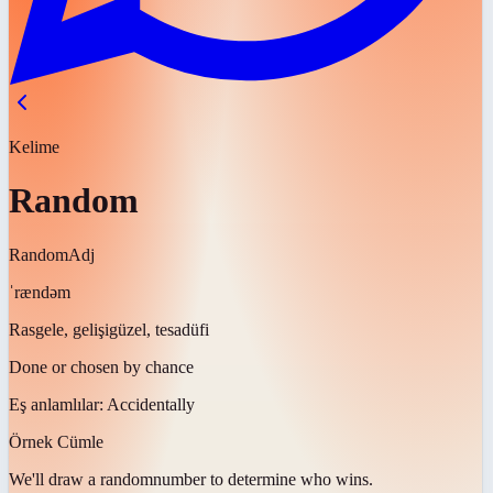
Kelime
Random
Random
Adj
ˈrændəm
Rasgele, gelişigüzel, tesadüfi
Done or chosen by chance
Eş anlamlılar:
Accidentally
Örnek Cümle
We'll draw a
random
number to determine who wins.