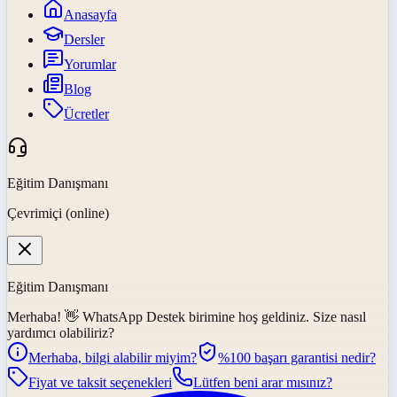
Anasayfa
Dersler
Yorumlar
Blog
Ücretler
Eğitim Danışmanı
Çevrimiçi (online)
Eğitim Danışmanı
Merhaba! 👋
WhatsApp Destek
birimine hoş geldiniz. Size nasıl
yardımcı olabiliriz?
Merhaba, bilgi alabilir miyim?
%100 başarı garantisi nedir?
Fiyat ve taksit seçenekleri
Lütfen beni arar mısınız?