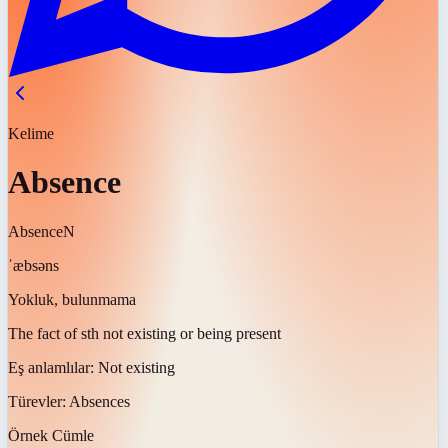
Kelime
Absence
Absence
N
ˈæbsəns
Yokluk, bulunmama
The fact of sth not existing or being present
Eş anlamlılar:
Not existing
Türevler:
Absences
Örnek Cümle