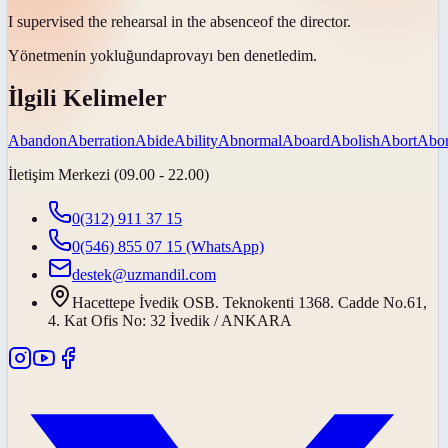
I supervised the rehearsal in the
absence
of the director.
Yönetmenin
yokluğunda
provayı ben denetledim.
İlgili Kelimeler
Abandon
Aberration
Abide
Ability
Abnormal
Aboard
Abolish
Abort
Abor
İletişim Merkezi (09.00 - 22.00)
0(312) 911 37 15
0(546) 855 07 15
(WhatsApp)
destek@uzmandil.com
Hacettepe İvedik OSB. Teknokenti 1368. Cadde No.61,
4. Kat Ofis No: 32 İvedik / ANKARA