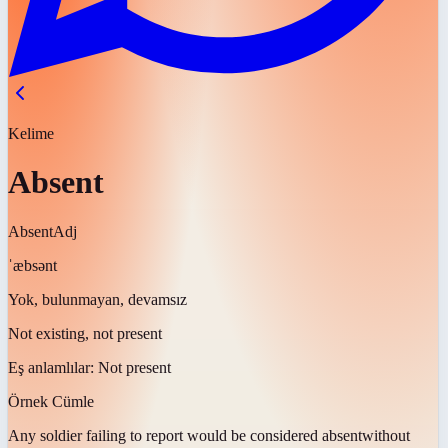
Kelime
Absent
Absent
Adj
ˈæbsənt
Yok, bulunmayan, devamsız
Not existing, not present
Eş anlamlılar:
Not present
Örnek Cümle
Any soldier failing to report would be considered
absent
without