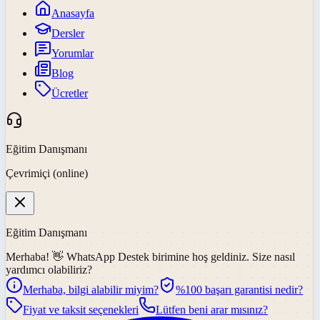
Anasayfa
Dersler
Yorumlar
Blog
Ücretler
Eğitim Danışmanı
Çevrimiçi (online)
Eğitim Danışmanı
Merhaba! 👋
WhatsApp Destek
birimine hoş geldiniz. Size nasıl
yardımcı olabiliriz?
Merhaba, bilgi alabilir miyim?
%100 başarı garantisi nedir?
Fiyat ve taksit seçenekleri
Lütfen beni arar mısınız?