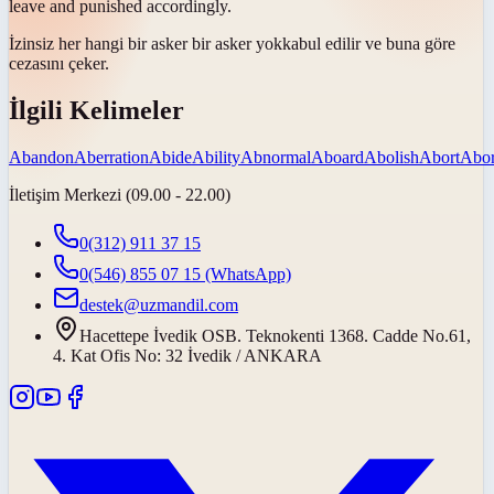
leave and punished accordingly.
İzinsiz her hangi bir asker bir asker
yok
kabul edilir ve buna göre
cezasını çeker.
İlgili Kelimeler
Abandon
Aberration
Abide
Ability
Abnormal
Aboard
Abolish
Abort
Abor
İletişim Merkezi (09.00 - 22.00)
0(312) 911 37 15
0(546) 855 07 15
(WhatsApp)
destek@uzmandil.com
Hacettepe İvedik OSB. Teknokenti 1368. Cadde No.61,
4. Kat Ofis No: 32 İvedik / ANKARA