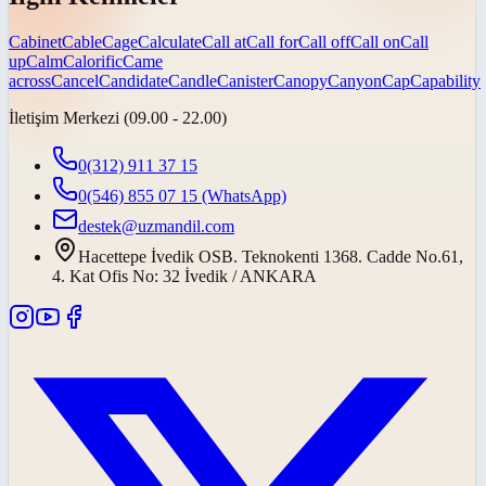
Cabinet
Cable
Cage
Calculate
Call at
Call for
Call off
Call on
Call
up
Calm
Calorific
Came
across
Cancel
Candidate
Candle
Canister
Canopy
Canyon
Cap
Capability
İletişim Merkezi (09.00 - 22.00)
0(312) 911 37 15
0(546) 855 07 15
(WhatsApp)
destek@uzmandil.com
Hacettepe İvedik OSB. Teknokenti 1368. Cadde No.61,
4. Kat Ofis No: 32 İvedik / ANKARA