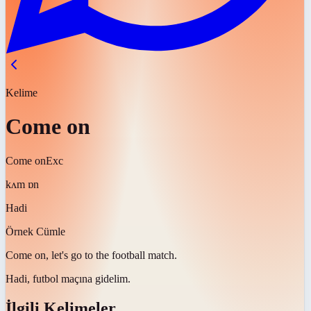
Kelime
Come on
Come on
Exc
kʌm ɒn
Hadi
Örnek Cümle
Come on
, let's go to the football match.
Hadi
, futbol maçına gidelim.
İlgili Kelimeler