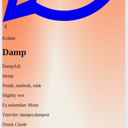
Kelime
Damp
Damp
Adj
dæmp
Nemli, rutubetli, ıslak
Slightly wet
Eş anlamlılar:
Moist
Türevler:
damper,dampest
Örnek Cümle