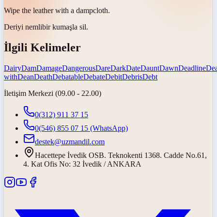
Wipe the leather with a
damp
cloth.
Deriyi
nemli
bir kumaşla sil.
İlgili Kelimeler
Dairy
Dam
Damage
Dangerous
Dare
Dark
Date
Daunt
Dawn
Deadline
De
with
Dean
Death
Debatable
Debate
Debit
Debris
Debt
İletişim Merkezi (09.00 - 22.00)
0(312) 911 37 15
0(546) 855 07 15
(WhatsApp)
destek@uzmandil.com
Hacettepe İvedik OSB. Teknokenti 1368. Cadde No.61,
4. Kat Ofis No: 32 İvedik / ANKARA