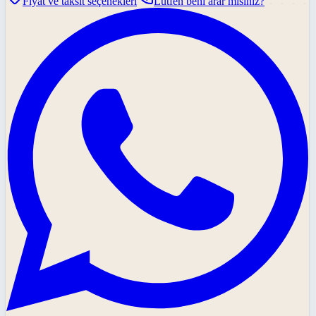
Fiyat ve taksit seçenekleri
Lütfen beni arar mısınız?