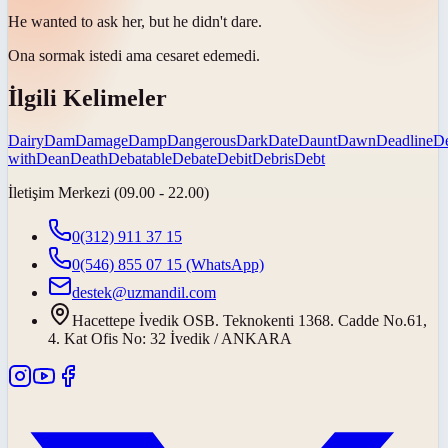
He wanted to ask her, but he didn't
dare
.
Ona sormak istedi ama
cesaret edemedi
.
İlgili Kelimeler
Dairy
Dam
Damage
Damp
Dangerous
Dark
Date
Daunt
Dawn
Deadline
D
with
Dean
Death
Debatable
Debate
Debit
Debris
Debt
İletişim Merkezi (09.00 - 22.00)
0(312) 911 37 15
0(546) 855 07 15
(WhatsApp)
destek@uzmandil.com
Hacettepe İvedik OSB. Teknokenti 1368. Cadde No.61,
4. Kat Ofis No: 32 İvedik / ANKARA