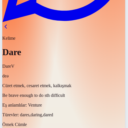
Kelime
Dare
Dare
V
deə
Cüret etmek, cesaret etmek, kalkışmak
Be brave enough to do sth difficult
Eş anlamlılar:
Venture
Türevler:
dares,daring,dared
Örnek Cümle