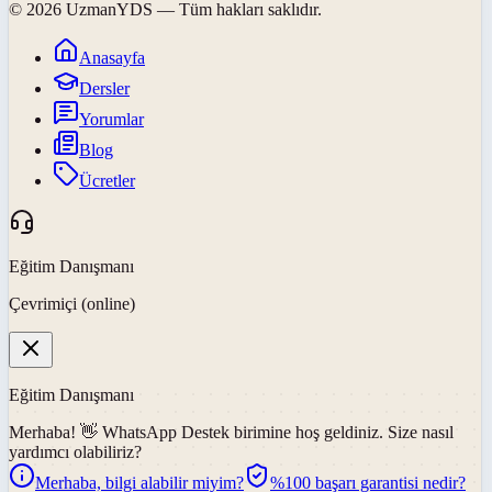
©
2026
UzmanYDS
— Tüm hakları saklıdır.
Anasayfa
Dersler
Yorumlar
Blog
Ücretler
Eğitim Danışmanı
Çevrimiçi (online)
Eğitim Danışmanı
Merhaba! 👋
WhatsApp Destek
birimine hoş geldiniz. Size nasıl
yardımcı olabiliriz?
Merhaba, bilgi alabilir miyim?
%100 başarı garantisi nedir?