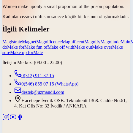
Women
make up
only a small proportion of the prison population.
Kadınlar cezaevi nüfusun sadece küçük bir kısmını
oluşturmaktadır
.
İlgili Kelimeler
Magistrate
Magnet
Magnificence
Magnificent
Magnify
Magnitude
Main
M
do
Make for
Make fun of
Make off with
Make out
Make over
Make
sure
Make up for
Male
İletişim Merkezi (09.00 - 22.00)
0(312) 911 37 15
0(546) 855 07 15
(WhatsApp)
destek@uzmandil.com
Hacettepe İvedik OSB. Teknokenti 1368. Cadde No.61,
4. Kat Ofis No: 32 İvedik / ANKARA