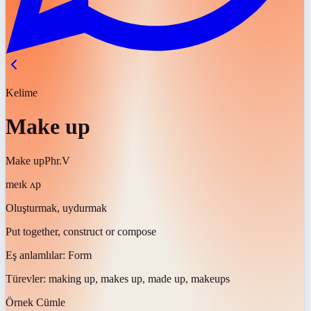
Kelime
Make up
Make up
Phr.V
meɪk ʌp
Oluşturmak, uydurmak
Put together, construct or compose
Eş anlamlılar:
Form
Türevler:
making up, makes up, made up, makeups
Örnek Cümle