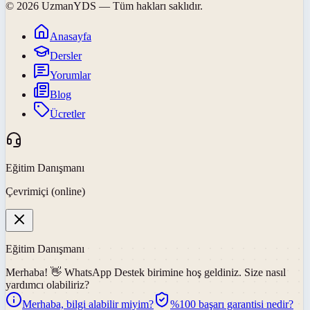
©
2026
UzmanYDS
— Tüm hakları saklıdır.
Anasayfa
Dersler
Yorumlar
Blog
Ücretler
Eğitim Danışmanı
Çevrimiçi (online)
Eğitim Danışmanı
Merhaba! 👋
WhatsApp Destek
birimine hoş geldiniz. Size nasıl
yardımcı olabiliriz?
Merhaba, bilgi alabilir miyim?
%100 başarı garantisi nedir?