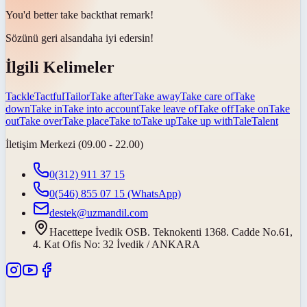
You'd better
take back
that remark!
Sözünü geri alsan
daha iyi edersin!
İlgili Kelimeler
Tackle
Tactful
Tailor
Take after
Take away
Take care of
Take
down
Take in
Take into account
Take leave of
Take off
Take on
Take
out
Take over
Take place
Take to
Take up
Take up with
Tale
Talent
İletişim Merkezi (09.00 - 22.00)
0(312) 911 37 15
0(546) 855 07 15
(WhatsApp)
destek@uzmandil.com
Hacettepe İvedik OSB. Teknokenti 1368. Cadde No.61,
4. Kat Ofis No: 32 İvedik / ANKARA