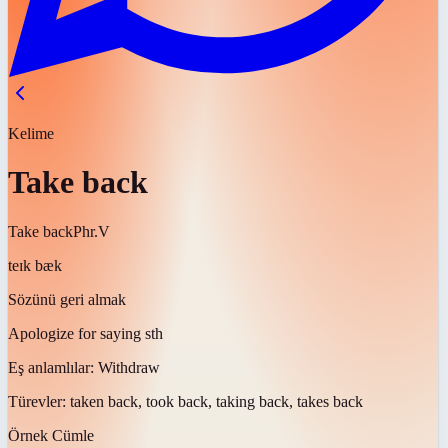
Kelime
Take back
Take back
Phr.V
teɪk bæk
Sözünü geri almak
Apologize for saying sth
Eş anlamlılar:
Withdraw
Türevler:
taken back, took back, taking back, takes back
Örnek Cümle