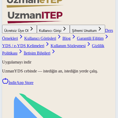
Ders
Ücretsiz Üye Ol
Kullanıcı Girişi
Şifremi Unuttum
Örnekleri
Kullanıcı Görüşleri
Blog
Garantili Eğitim
YDS / e-YDS Kelimeleri
Kullanım Sözleşmesi
Gizlilik
Politikası
İletişim Bilgileri
Uygulamayı indir
UzmanYDS
cebinde — istediğin an, istediğin yerde çalış.
İndir
App Store