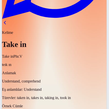
Kelime
Take in
Take in
Phr.V
teɪk ɪn
Anlamak
Understand, comprehend
Eş anlamlılar:
Understand
Türevler:
taken in, takes in, taking in, took in
Örnek Cümle