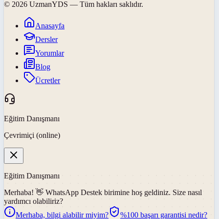
©
2026
UzmanYDS
— Tüm hakları saklıdır.
Anasayfa
Dersler
Yorumlar
Blog
Ücretler
Eğitim Danışmanı
Çevrimiçi (online)
Eğitim Danışmanı
Merhaba! 👋
WhatsApp Destek
birimine hoş geldiniz. Size nasıl
yardımcı olabiliriz?
Merhaba, bilgi alabilir miyim?
%100 başarı garantisi nedir?