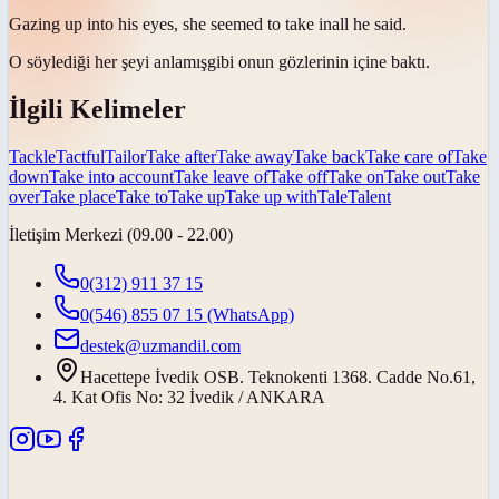
Gazing up into his eyes, she seemed to
take in
all he said.
O söylediği her şeyi
anlamış
gibi onun gözlerinin içine baktı.
İlgili Kelimeler
Tackle
Tactful
Tailor
Take after
Take away
Take back
Take care of
Take
down
Take into account
Take leave of
Take off
Take on
Take out
Take
over
Take place
Take to
Take up
Take up with
Tale
Talent
İletişim Merkezi (09.00 - 22.00)
0(312) 911 37 15
0(546) 855 07 15
(WhatsApp)
destek@uzmandil.com
Hacettepe İvedik OSB. Teknokenti 1368. Cadde No.61,
4. Kat Ofis No: 32 İvedik / ANKARA