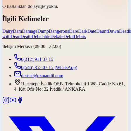
O hastalıktan
dolayı
işte yoktu.
İlgili Kelimeler
Dairy
Dam
Damage
Damp
Dangerous
Dare
Dark
Date
Daunt
Dawn
Deadl
with
Dean
Death
Debatable
Debate
Debit
Debris
İletişim Merkezi (09.00 - 22.00)
0(312) 911 37 15
0(546) 855 07 15
(WhatsApp)
destek@uzmandil.com
Hacettepe İvedik OSB. Teknokenti 1368. Cadde No.61,
4. Kat Ofis No: 32 İvedik / ANKARA