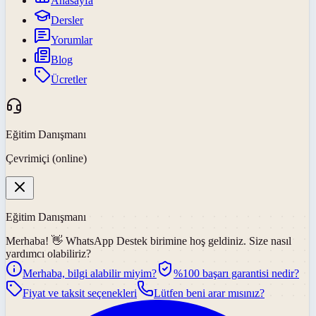
Anasayfa
Dersler
Yorumlar
Blog
Ücretler
Eğitim Danışmanı
Çevrimiçi (online)
Eğitim Danışmanı
Merhaba! 👋
WhatsApp Destek
birimine hoş geldiniz. Size nasıl
yardımcı olabiliriz?
Merhaba, bilgi alabilir miyim?
%100 başarı garantisi nedir?
Fiyat ve taksit seçenekleri
Lütfen beni arar mısınız?