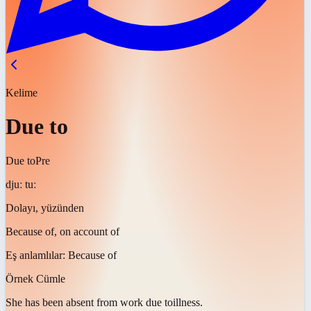
Kelime
Due to
Due to
Pre
djuː tuː
Dolayı, yüzünden
Because of, on account of
Eş anlamlılar:
Because of
Örnek Cümle
She has been absent from work
due to
illness.