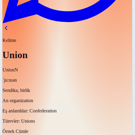
Kelime
Union
Union
N
ˈjuːnɪən
Sendika, birlik
An organization
Eş anlamlılar:
Confederation
Türevler:
Unions
Örnek Cümle