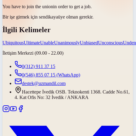
You have to join the
union
in order to get a job.
Bir işe girmek için
sendikaya
üye olman gerekir.
İlgili Kelimeler
Ubiquitous
Ultimate
Unable
Unanimously
Unbiased
Unconscious
Unden
İletişim Merkezi (09.00 - 22.00)
0(312) 911 37 15
0(546) 855 07 15
(WhatsApp)
destek@uzmandil.com
Hacettepe İvedik OSB. Teknokenti 1368. Cadde No.61,
4. Kat Ofis No: 32 İvedik / ANKARA