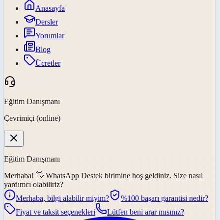
Anasayfa
Dersler
Yorumlar
Blog
Ücretler
Eğitim Danışmanı
Çevrimiçi (online)
Eğitim Danışmanı
Merhaba! 👋
WhatsApp Destek
birimine hoş geldiniz. Size nasıl
yardımcı olabiliriz?
Merhaba, bilgi alabilir miyim?
%100 başarı garantisi nedir?
Fiyat ve taksit seçenekleri
Lütfen beni arar mısınız?