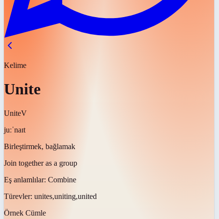
Kelime
Unite
Unite
V
juːˈnaɪt
Birleştirmek, bağlamak
Join together as a group
Eş anlamlılar:
Combine
Türevler:
unites,uniting,united
Örnek Cümle