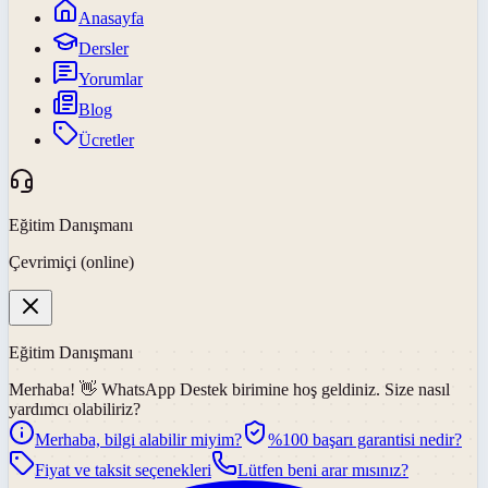
Anasayfa
Dersler
Yorumlar
Blog
Ücretler
Eğitim Danışmanı
Çevrimiçi (online)
Eğitim Danışmanı
Merhaba! 👋
WhatsApp Destek
birimine hoş geldiniz. Size nasıl
yardımcı olabiliriz?
Merhaba, bilgi alabilir miyim?
%100 başarı garantisi nedir?
Fiyat ve taksit seçenekleri
Lütfen beni arar mısınız?