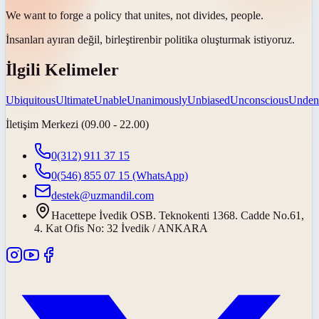
We want to forge a policy that
unites
, not divides, people.
İnsanları ayıran değil,
birleştiren
bir politika oluşturmak istiyoruz.
İlgili Kelimeler
Ubiquitous
Ultimate
Unable
Unanimously
Unbiased
Unconscious
Unden
İletişim Merkezi (09.00 - 22.00)
0(312) 911 37 15
0(546) 855 07 15
(WhatsApp)
destek@uzmandil.com
Hacettepe İvedik OSB. Teknokenti 1368. Cadde No.61,
4. Kat Ofis No: 32 İvedik / ANKARA