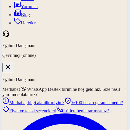
Yorumlar
Blog
Ücretler
Eğitim Danışmanı
Çevrimiçi (online)
Eğitim Danışmanı
Merhaba! 👋
WhatsApp Destek
birimine hoş geldiniz. Size nasıl
yardımcı olabiliriz?
Merhaba, bilgi alabilir miyim?
%100 başarı garantisi nedir?
Fiyat ve taksit seçenekleri
Lütfen beni arar mısınız?