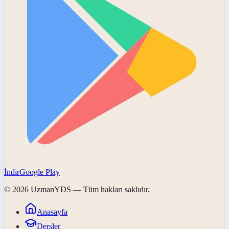
İndir
Google Play
©
2026
UzmanYDS
— Tüm hakları saklıdır.
Anasayfa
Dersler