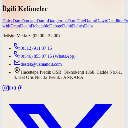
İlgili Kelimeler
Dairy
Dam
Damage
Damp
Dangerous
Dare
Date
Daunt
Dawn
Deadline
De
with
Dean
Death
Debatable
Debate
Debit
Debris
Debt
İletişim Merkezi (09.00 - 22.00)
0(312) 911 37 15
0(546) 855 07 15
(WhatsApp)
destek@uzmandil.com
Hacettepe İvedik OSB. Teknokenti 1368. Cadde No.61,
4. Kat Ofis No: 32 İvedik / ANKARA