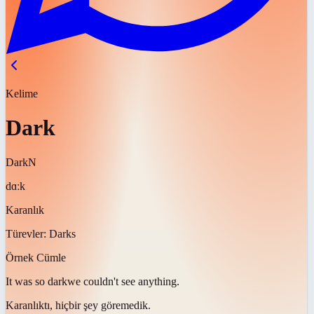
Kelime
Dark
Dark
N
dɑːk
Karanlık
Türevler:
Darks
Örnek Cümle
It was so
dark
we couldn't see anything.
Karanlıktı
, hiçbir şey göremedik.