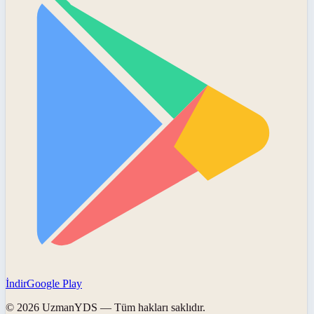
İndir
Google Play
©
2026
UzmanYDS
— Tüm hakları saklıdır.