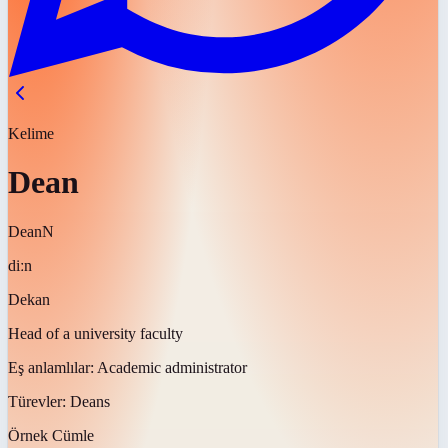
Kelime
Dean
Dean
N
diːn
Dekan
Head of a university faculty
Eş anlamlılar:
Academic administrator
Türevler:
Deans
Örnek Cümle