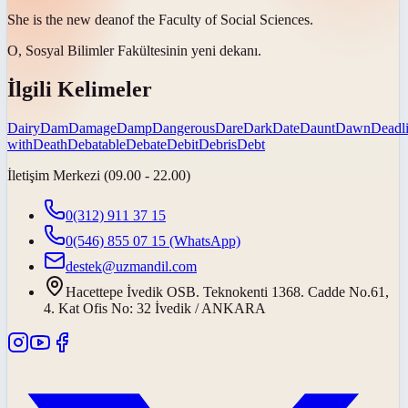
She is the new
dean
of the Faculty of Social Sciences.
O, Sosyal Bilimler Fakültesinin yeni
dekanı
.
İlgili Kelimeler
Dairy
Dam
Damage
Damp
Dangerous
Dare
Dark
Date
Daunt
Dawn
Deadl
with
Death
Debatable
Debate
Debit
Debris
Debt
İletişim Merkezi (09.00 - 22.00)
0(312) 911 37 15
0(546) 855 07 15
(WhatsApp)
destek@uzmandil.com
Hacettepe İvedik OSB. Teknokenti 1368. Cadde No.61,
4. Kat Ofis No: 32 İvedik / ANKARA