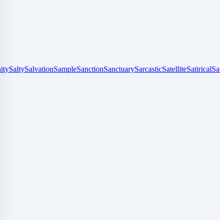
ity
Salty
Salvation
Sample
Sanction
Sanctuary
Sarcastic
Satellite
Satirical
Sa