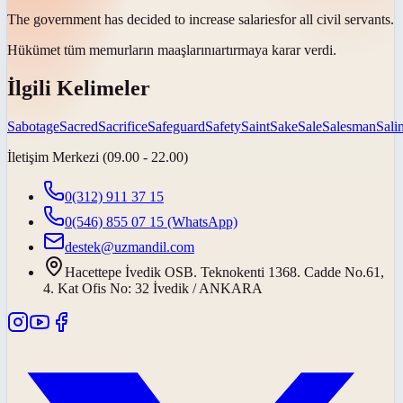
The government has decided to increase
salaries
for all civil servants.
Hükümet tüm memurların
maaşlarını
artırmaya karar verdi.
İlgili Kelimeler
Sabotage
Sacred
Sacrifice
Safeguard
Safety
Saint
Sake
Sale
Salesman
Salin
İletişim Merkezi (09.00 - 22.00)
0(312) 911 37 15
0(546) 855 07 15
(WhatsApp)
destek@uzmandil.com
Hacettepe İvedik OSB. Teknokenti 1368. Cadde No.61,
4. Kat Ofis No: 32 İvedik / ANKARA