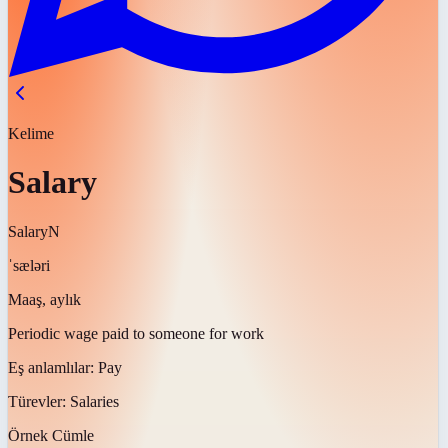
Kelime
Salary
Salary
N
ˈsæləri
Maaş, aylık
Periodic wage paid to someone for work
Eş anlamlılar:
Pay
Türevler:
Salaries
Örnek Cümle