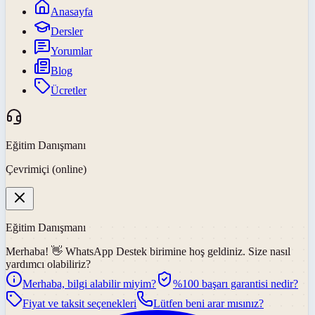
Anasayfa
Dersler
Yorumlar
Blog
Ücretler
Eğitim Danışmanı
Çevrimiçi (online)
Eğitim Danışmanı
Merhaba! 👋
WhatsApp Destek
birimine hoş geldiniz. Size nasıl
yardımcı olabiliriz?
Merhaba, bilgi alabilir miyim?
%100 başarı garantisi nedir?
Fiyat ve taksit seçenekleri
Lütfen beni arar mısınız?