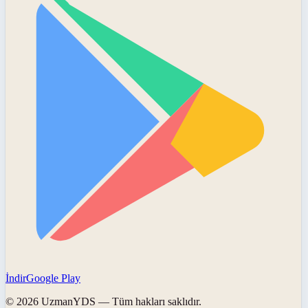
İndir
Google Play
©
2026
UzmanYDS
— Tüm hakları saklıdır.