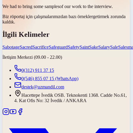
We had to bring some
samples
of our work to the interview.
Biz röportaj için çalışmalarımızdan bazı
örnekler
getirmek zorunda
kaldık.
İlgili Kelimeler
Sabotage
Sacred
Sacrifice
Safeguard
Safety
Saint
Sake
Salary
Sale
Salesm
İletişim Merkezi (09.00 - 22.00)
0(312) 911 37 15
0(546) 855 07 15
(WhatsApp)
destek@uzmandil.com
Hacettepe İvedik OSB. Teknokenti 1368. Cadde No.61,
4. Kat Ofis No: 32 İvedik / ANKARA