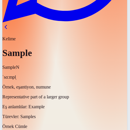
Kelime
Sample
Sample
N
ˈsɑːmpl̩
Örnek, eşantiyon, numune
Representative part of a larger group
Eş anlamlılar:
Example
Türevler:
Samples
Örnek Cümle