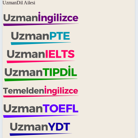
UzmanDil Ailesi