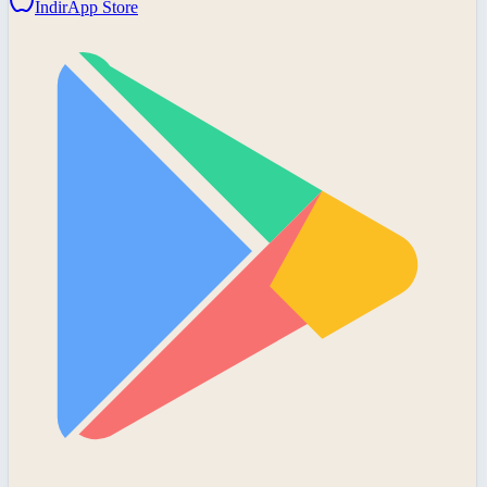
İndir
App Store