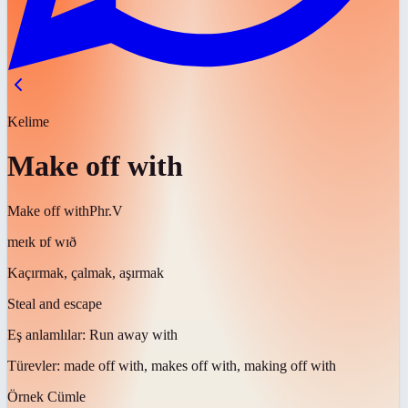
Kelime
Make off with
Make off with
Phr.V
meɪk ɒf wɪð
Kaçırmak, çalmak, aşırmak
Steal and escape
Eş anlamlılar:
Run away with
Türevler:
made off with, makes off with, making off with
Örnek Cümle