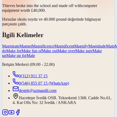
Thieves broke into the school and
made off with
computer
equipment worth £40,000.
Hırsızlar okulu soydu ve 40.000 pound değerinde bilgisayar
parçasını
çaldı
.
İlgili Kelimeler
Magistrate
Magnet
Magnificence
Magnificent
Magnify
Magnitude
Main
M
do
Make for
Make fun of
Make out
Make over
Make sure
Make
up
Make up for
Male
İletişim Merkezi (09.00 - 22.00)
0(312) 911 37 15
0(546) 855 07 15
(WhatsApp)
destek@uzmandil.com
Hacettepe İvedik OSB. Teknokenti 1368. Cadde No.61,
4. Kat Ofis No: 32 İvedik / ANKARA