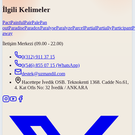
İlgili Kelimeler
Pact
Painful
Pair
Pale
Pan
out
Paradise
Paradox
Paralyse
Paralyze
Parcel
Partial
Partially
Participant
P
away
İletişim Merkezi (09.00 - 22.00)
0(312) 911 37 15
0(546) 855 07 15
(WhatsApp)
destek@uzmandil.com
Hacettepe İvedik OSB. Teknokenti 1368. Cadde No.61,
4. Kat Ofis No: 32 İvedik / ANKARA