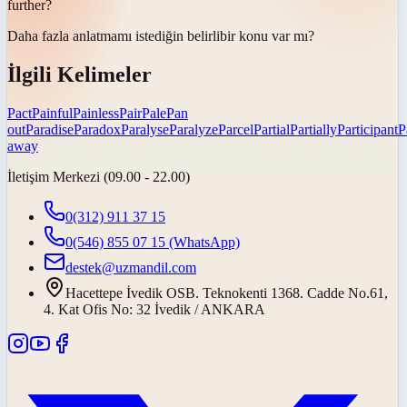
further?
Daha fazla anlatmamı istediğin
belirli
bir konu var mı?
İlgili Kelimeler
Pact
Painful
Painless
Pair
Pale
Pan
out
Paradise
Paradox
Paralyse
Paralyze
Parcel
Partial
Partially
Participant
P
away
İletişim Merkezi (09.00 - 22.00)
0(312) 911 37 15
0(546) 855 07 15
(WhatsApp)
destek@uzmandil.com
Hacettepe İvedik OSB. Teknokenti 1368. Cadde No.61,
4. Kat Ofis No: 32 İvedik / ANKARA