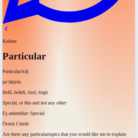
Kelime
Particular
Particular
Adj
pəˈtɪkjʊlə
Belli, belirli, özel, özgü
Special, or this and not any other
Eş anlamlılar:
Special
Örnek Cümle
Are there any
particular
topics that you would like me to explain