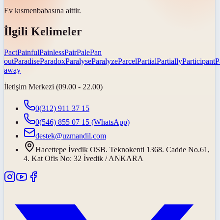
Ev
kısmen
babasına aittir.
İlgili Kelimeler
Pact
Painful
Painless
Pair
Pale
Pan
out
Paradise
Paradox
Paralyse
Paralyze
Parcel
Partial
Partially
Participant
P
away
İletişim Merkezi (09.00 - 22.00)
0(312) 911 37 15
0(546) 855 07 15
(WhatsApp)
destek@uzmandil.com
Hacettepe İvedik OSB. Teknokenti 1368. Cadde No.61,
4. Kat Ofis No: 32 İvedik / ANKARA