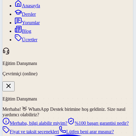
Anasayfa
Dersler
Yorumlar
Blog
Ücretler
Eğitim Danışmanı
Çevrimiçi (online)
Eğitim Danışmanı
Merhaba! 👋
WhatsApp Destek
birimine hoş geldiniz. Size nasıl
yardımcı olabiliriz?
Merhaba, bilgi alabilir miyim?
%100 başarı garantisi nedir?
Fiyat ve taksit seçenekleri
Lütfen beni arar mısınız?