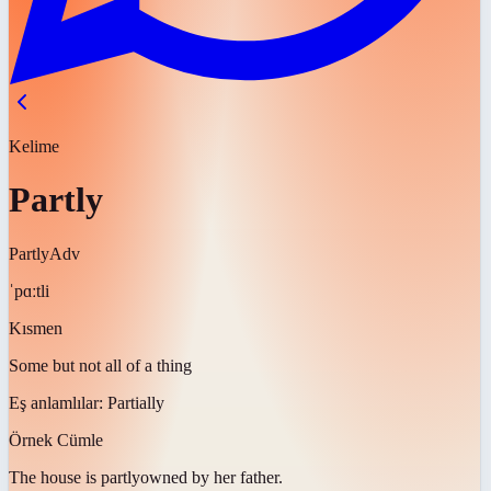
Kelime
Partly
Partly
Adv
ˈpɑːtli
Kısmen
Some but not all of a thing
Eş anlamlılar:
Partially
Örnek Cümle
The house is
partly
owned by her father.