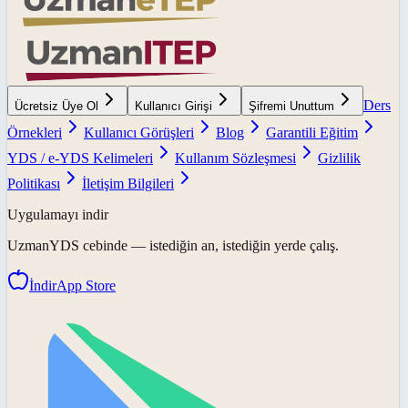
Ders
Ücretsiz Üye Ol
Kullanıcı Girişi
Şifremi Unuttum
Örnekleri
Kullanıcı Görüşleri
Blog
Garantili Eğitim
YDS / e-YDS Kelimeleri
Kullanım Sözleşmesi
Gizlilik
Politikası
İletişim Bilgileri
Uygulamayı indir
UzmanYDS
cebinde — istediğin an, istediğin yerde çalış.
İndir
App Store