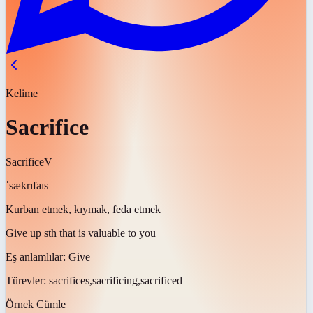
Kelime
Sacrifice
Sacrifice
V
ˈsækrɪfaɪs
Kurban etmek, kıymak, feda etmek
Give up sth that is valuable to you
Eş anlamlılar:
Give
Türevler:
sacrifices,sacrificing,sacrificed
Örnek Cümle