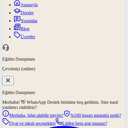
Anasayfa
Dersler
Yorumlar
Blog
Ücretler
Eğitim Danışmanı
Çevrimiçi (online)
Eğitim Danışmanı
Merhaba! 👋
WhatsApp Destek
birimine hoş geldiniz. Size nasıl
yardımcı olabiliriz?
Merhaba, bilgi alabilir miyim?
%100 başarı garantisi nedir?
Fiyat ve taksit seçenekleri
Lütfen beni arar mısınız?