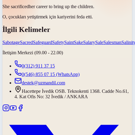
She
sacrificed
her career to bring up the children.
O, çocukları yetiştirmek için kariyerini
feda etti
.
İlgili Kelimeler
Sabotage
Sacred
Safeguard
Safety
Saint
Sake
Salary
Sale
Salesman
Salinit
İletişim Merkezi (09.00 - 22.00)
0(312) 911 37 15
0(546) 855 07 15
(WhatsApp)
destek@uzmandil.com
Hacettepe İvedik OSB. Teknokenti 1368. Cadde No.61,
4. Kat Ofis No: 32 İvedik / ANKARA