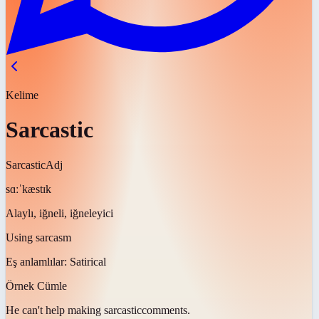
Kelime
Sarcastic
Sarcastic
Adj
sɑːˈkæstɪk
Alaylı, iğneli, iğneleyici
Using sarcasm
Eş anlamlılar:
Satirical
Örnek Cümle
He can't help making
sarcastic
comments.