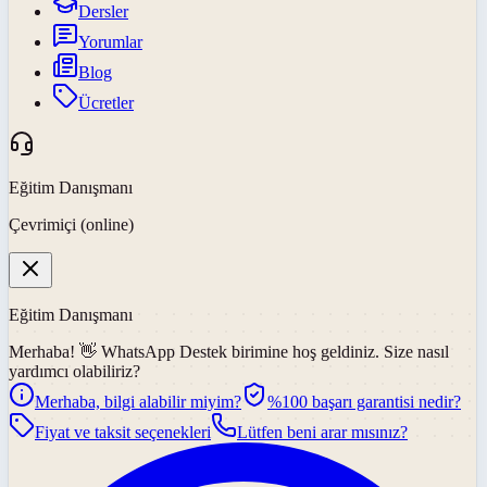
Dersler
Yorumlar
Blog
Ücretler
Eğitim Danışmanı
Çevrimiçi (online)
Eğitim Danışmanı
Merhaba! 👋
WhatsApp Destek
birimine hoş geldiniz. Size nasıl
yardımcı olabiliriz?
Merhaba, bilgi alabilir miyim?
%100 başarı garantisi nedir?
Fiyat ve taksit seçenekleri
Lütfen beni arar mısınız?