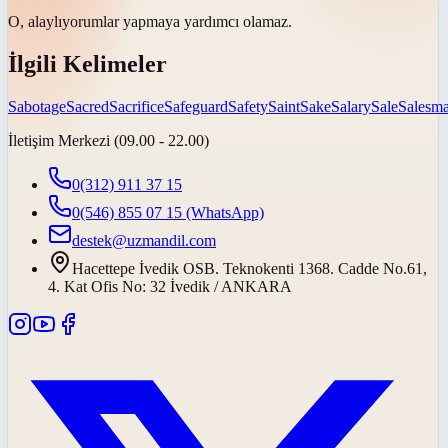
O,
alaylı
yorumlar yapmaya yardımcı olamaz.
İlgili Kelimeler
Sabotage
Sacred
Sacrifice
Safeguard
Safety
Saint
Sake
Salary
Sale
Salesm
İletişim Merkezi (09.00 - 22.00)
0(312) 911 37 15
0(546) 855 07 15
(WhatsApp)
destek@uzmandil.com
Hacettepe İvedik OSB. Teknokenti 1368. Cadde No.61,
4. Kat Ofis No: 32 İvedik / ANKARA