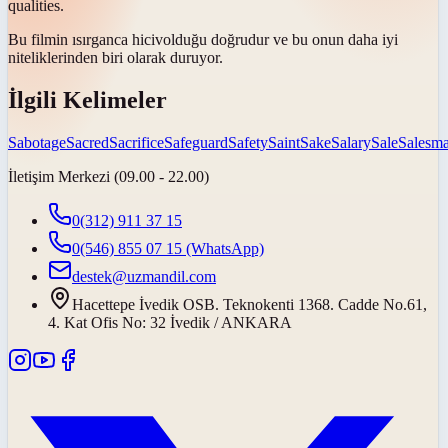
qualities.
Bu filmin ısırganca
hiciv
olduğu doğrudur ve bu onun daha iyi
niteliklerinden biri olarak duruyor.
İlgili Kelimeler
Sabotage
Sacred
Sacrifice
Safeguard
Safety
Saint
Sake
Salary
Sale
Salesm
İletişim Merkezi (09.00 - 22.00)
0(312) 911 37 15
0(546) 855 07 15
(WhatsApp)
destek@uzmandil.com
Hacettepe İvedik OSB. Teknokenti 1368. Cadde No.61,
4. Kat Ofis No: 32 İvedik / ANKARA