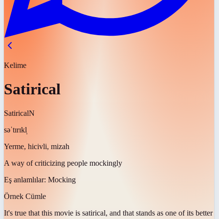
Kelime
Satirical
Satirical
N
səˈtɪrɪkl̩
Yerme, hicivli, mizah
A way of criticizing people mockingly
Eş anlamlılar:
Mocking
Örnek Cümle
It's true that this movie is
satirical
, and that stands as one of its better