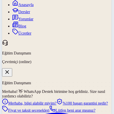
Anasayfa
Dersler
Yorumlar
Blog
Ücretler
Eğitim Danışmanı
Çevrimiçi (online)
Eğitim Danışmanı
Merhaba! 👋
WhatsApp Destek
birimine hoş geldiniz. Size nasıl
yardımcı olabiliriz?
Merhaba, bilgi alabilir miyim?
%100 başarı garantisi nedir?
Fiyat ve taksit seçenekleri
Lütfen beni arar mısınız?