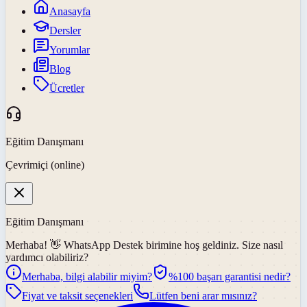
Anasayfa
Dersler
Yorumlar
Blog
Ücretler
Eğitim Danışmanı
Çevrimiçi (online)
Eğitim Danışmanı
Merhaba! 👋
WhatsApp Destek
birimine hoş geldiniz. Size nasıl
yardımcı olabiliriz?
Merhaba, bilgi alabilir miyim?
%100 başarı garantisi nedir?
Fiyat ve taksit seçenekleri
Lütfen beni arar mısınız?