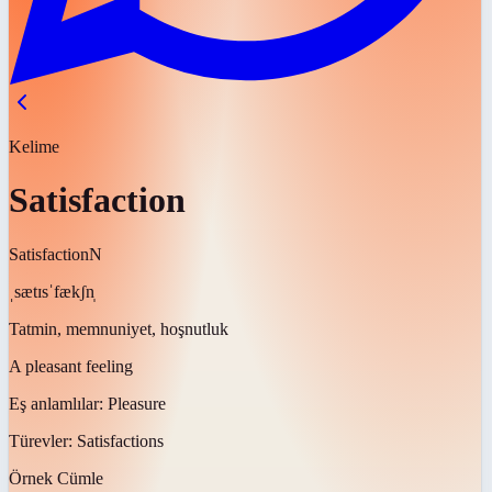
Kelime
Satisfaction
Satisfaction
N
ˌsætɪsˈfækʃn̩
Tatmin, memnuniyet, hoşnutluk
A pleasant feeling
Eş anlamlılar:
Pleasure
Türevler:
Satisfactions
Örnek Cümle