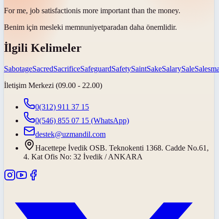
For me, job
satisfaction
is more important than the money.
Benim için mesleki
memnuniyet
paradan daha önemlidir.
İlgili Kelimeler
Sabotage
Sacred
Sacrifice
Safeguard
Safety
Saint
Sake
Salary
Sale
Salesm
İletişim Merkezi (09.00 - 22.00)
0(312) 911 37 15
0(546) 855 07 15
(WhatsApp)
destek@uzmandil.com
Hacettepe İvedik OSB. Teknokenti 1368. Cadde No.61,
4. Kat Ofis No: 32 İvedik / ANKARA