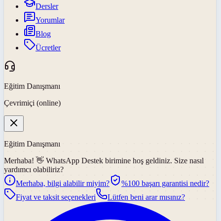
Dersler
Yorumlar
Blog
Ücretler
Eğitim Danışmanı
Çevrimiçi (online)
Eğitim Danışmanı
Merhaba! 👋
WhatsApp Destek
birimine hoş geldiniz. Size nasıl
yardımcı olabiliriz?
Merhaba, bilgi alabilir miyim?
%100 başarı garantisi nedir?
Fiyat ve taksit seçenekleri
Lütfen beni arar mısınız?