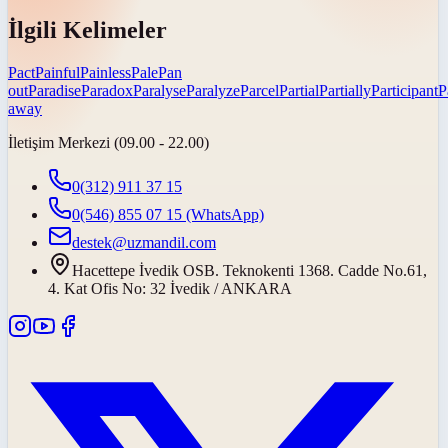
İlgili Kelimeler
Pact
Painful
Painless
Pale
Pan
out
Paradise
Paradox
Paralyse
Paralyze
Parcel
Partial
Partially
Participant
P
away
İletişim Merkezi (09.00 - 22.00)
0(312) 911 37 15
0(546) 855 07 15
(WhatsApp)
destek@uzmandil.com
Hacettepe İvedik OSB. Teknokenti 1368. Cadde No.61,
4. Kat Ofis No: 32 İvedik / ANKARA