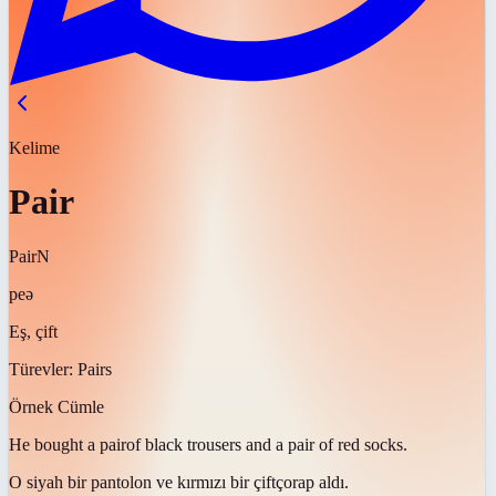
Kelime
Pair
Pair
N
peə
Eş, çift
Türevler:
Pairs
Örnek Cümle
He bought a
pair
of black trousers and a pair of red socks.
O siyah bir pantolon ve kırmızı bir
çift
çorap aldı.