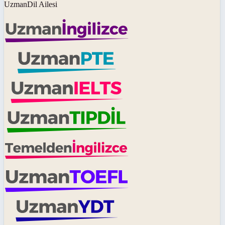
UzmanDil Ailesi