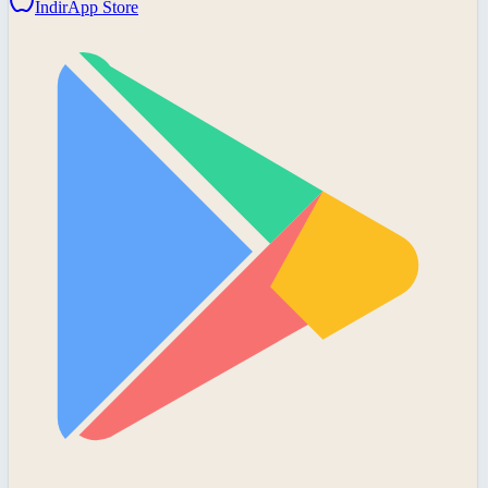
İndir
App Store