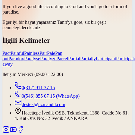
If you live a good life according to God and you'll go to a form of
paradise
.
Eğer iyi bir hayat yaşarsanız Tanrı'ya göre, siz bir çeşit
cennete
gideceksiniz.
İlgili Kelimeler
Pact
Painful
Painless
Pair
Pale
Pan
out
Paradox
Paralyse
Paralyze
Parcel
Partial
Partially
Participant
Participat
away
İletişim Merkezi (09.00 - 22.00)
0(312) 911 37 15
0(546) 855 07 15
(WhatsApp)
destek@uzmandil.com
Hacettepe İvedik OSB. Teknokenti 1368. Cadde No.61,
4. Kat Ofis No: 32 İvedik / ANKARA