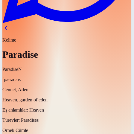
Kelime
Paradise
Paradise
N
ˈpærədaɪs
Cennet, Aden
Heaven, garden of eden
Eş anlamlılar:
Heaven
Türevler:
Paradises
Örnek Cümle