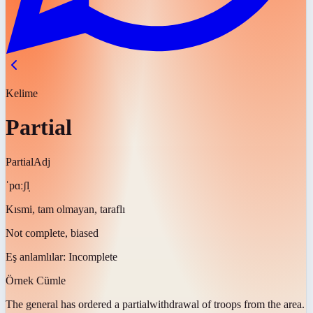
Kelime
Partial
Partial
Adj
ˈpɑːʃl̩
Kısmi, tam olmayan, taraflı
Not complete, biased
Eş anlamlılar:
Incomplete
Örnek Cümle
The general has ordered a
partial
withdrawal of troops from the area.