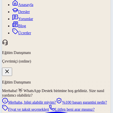
Anasayfa
Dersler
Yorumlar
Blog
Ücretler
Eğitim Danışmanı
Çevrimiçi (online)
Eğitim Danışmanı
Merhaba! 👋
WhatsApp Destek
birimine hoş geldiniz. Size nasıl
yardımcı olabiliriz?
Merhaba, bilgi alabilir miyim?
%100 başarı garantisi nedir?
Fiyat ve taksit seçenekleri
Lütfen beni arar mısınız?