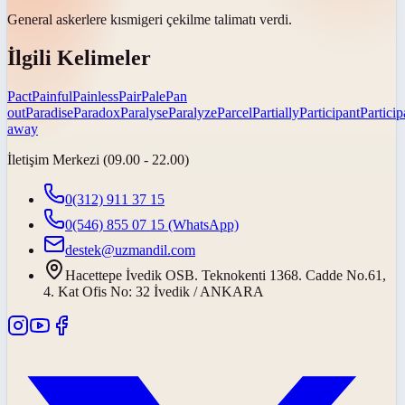
General askerlere
kısmi
geri çekilme talimatı verdi.
İlgili Kelimeler
Pact
Painful
Painless
Pair
Pale
Pan
out
Paradise
Paradox
Paralyse
Paralyze
Parcel
Partially
Participant
Particip
away
İletişim Merkezi (09.00 - 22.00)
0(312) 911 37 15
0(546) 855 07 15
(WhatsApp)
destek@uzmandil.com
Hacettepe İvedik OSB. Teknokenti 1368. Cadde No.61,
4. Kat Ofis No: 32 İvedik / ANKARA