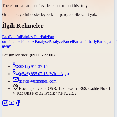
There's not a
particle
of evidence to support his story.
Onun hikayesini destekleyecek bir
parçacık
bile kanıt yok.
İlgili Kelimeler
Pact
Painful
Painless
Pair
Pale
Pan
out
Paradise
Paradox
Paralyse
Paralyze
Parcel
Partial
Partially
Participant
P
away
İletişim Merkezi (09.00 - 22.00)
0(312) 911 37 15
0(546) 855 07 15
(WhatsApp)
destek@uzmandil.com
Hacettepe İvedik OSB. Teknokenti 1368. Cadde No.61,
4. Kat Ofis No: 32 İvedik / ANKARA