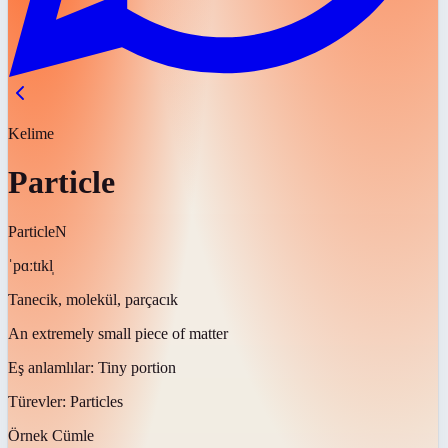
Kelime
Particle
Particle
N
ˈpɑːtɪkl̩
Tanecik, molekül, parçacık
An extremely small piece of matter
Eş anlamlılar:
Tiny portion
Türevler:
Particles
Örnek Cümle