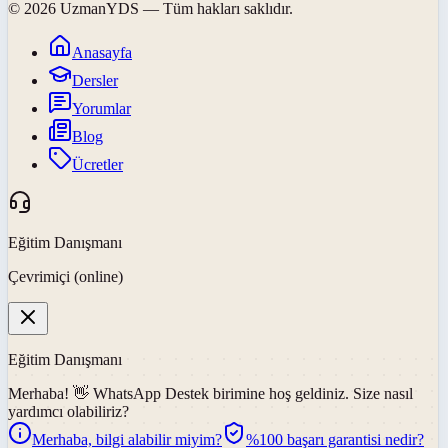
©
2026
UzmanYDS
— Tüm hakları saklıdır.
Anasayfa
Dersler
Yorumlar
Blog
Ücretler
Eğitim Danışmanı
Çevrimiçi (online)
Eğitim Danışmanı
Merhaba! 👋
WhatsApp Destek
birimine hoş geldiniz. Size nasıl
yardımcı olabiliriz?
Merhaba, bilgi alabilir miyim?
%100 başarı garantisi nedir?