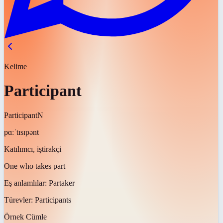
Kelime
Participant
Participant
N
pɑːˈtɪsɪpənt
Katılımcı, iştirakçi
One who takes part
Eş anlamlılar:
Partaker
Türevler:
Participants
Örnek Cümle