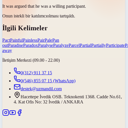
It was argued that he was a willing
participant
.
Onun istekli bir
katılımcı
olması tartışıldı.
İlgili Kelimeler
Pact
Painful
Painless
Pair
Pale
Pan
out
Paradise
Paradox
Paralyse
Paralyze
Parcel
Partial
Partially
Participate
P
away
İletişim Merkezi (09.00 - 22.00)
0(312) 911 37 15
0(546) 855 07 15
(WhatsApp)
destek@uzmandil.com
Hacettepe İvedik OSB. Teknokenti 1368. Cadde No.61,
4. Kat Ofis No: 32 İvedik / ANKARA