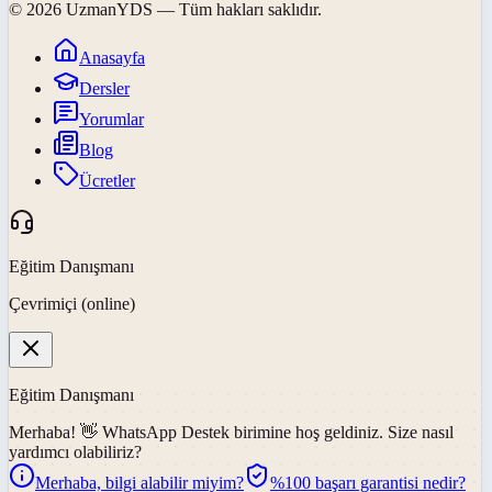
©
2026
UzmanYDS
— Tüm hakları saklıdır.
Anasayfa
Dersler
Yorumlar
Blog
Ücretler
Eğitim Danışmanı
Çevrimiçi (online)
Eğitim Danışmanı
Merhaba! 👋
WhatsApp Destek
birimine hoş geldiniz. Size nasıl
yardımcı olabiliriz?
Merhaba, bilgi alabilir miyim?
%100 başarı garantisi nedir?