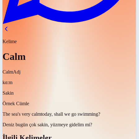
Kelime
Calm
Calm
Adj
kɑːm
Sakin
Örnek Cümle
The sea's very
calm
today, shall we go swimming?
Deniz bugün çok
sakin
, yüzmeye gidelim mi?
İlgili Kelimeler