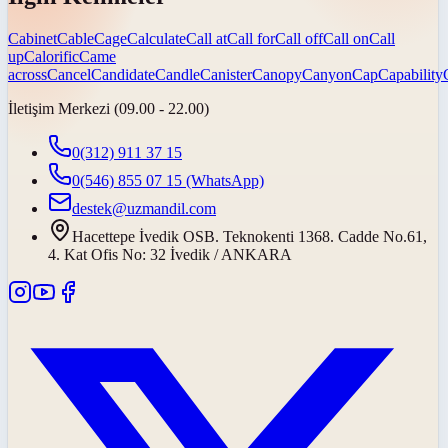
Cabinet
Cable
Cage
Calculate
Call at
Call for
Call off
Call on
Call
up
Calorific
Came
across
Cancel
Candidate
Candle
Canister
Canopy
Canyon
Cap
Capability
İletişim Merkezi (09.00 - 22.00)
0(312) 911 37 15
0(546) 855 07 15
(WhatsApp)
destek@uzmandil.com
Hacettepe İvedik OSB. Teknokenti 1368. Cadde No.61,
4. Kat Ofis No: 32 İvedik / ANKARA