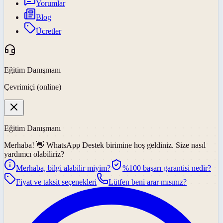
Yorumlar
Blog
Ücretler
Eğitim Danışmanı
Çevrimiçi (online)
Eğitim Danışmanı
Merhaba! 👋
WhatsApp Destek
birimine hoş geldiniz. Size nasıl
yardımcı olabiliriz?
Merhaba, bilgi alabilir miyim?
%100 başarı garantisi nedir?
Fiyat ve taksit seçenekleri
Lütfen beni arar mısınız?