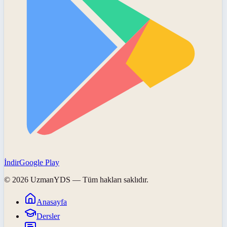
İndir
Google Play
©
2026
UzmanYDS
— Tüm hakları saklıdır.
Anasayfa
Dersler