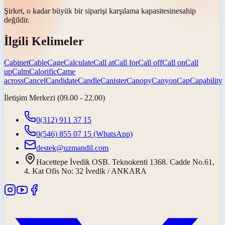
Şirket, o kadar büyük bir siparişi karşılama
kapasitesine
sahip
değildir.
İlgili Kelimeler
Cabinet
Cable
Cage
Calculate
Call at
Call for
Call off
Call on
Call
up
Calm
Calorific
Came
across
Cancel
Candidate
Candle
Canister
Canopy
Canyon
Cap
Capability
İletişim Merkezi (09.00 - 22.00)
0(312) 911 37 15
0(546) 855 07 15
(WhatsApp)
destek@uzmandil.com
Hacettepe İvedik OSB. Teknokenti 1368. Cadde No.61,
4. Kat Ofis No: 32 İvedik / ANKARA