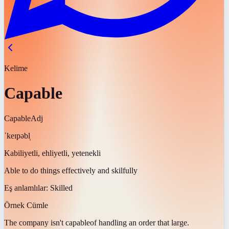
Kelime
Capable
Capable
Adj
ˈkeɪpəbl̩
Kabiliyetli, ehliyetli, yetenekli
Able to do things effectively and skilfully
Eş anlamlılar:
Skilled
Örnek Cümle
The company isn't
capable
of handling an order that large.