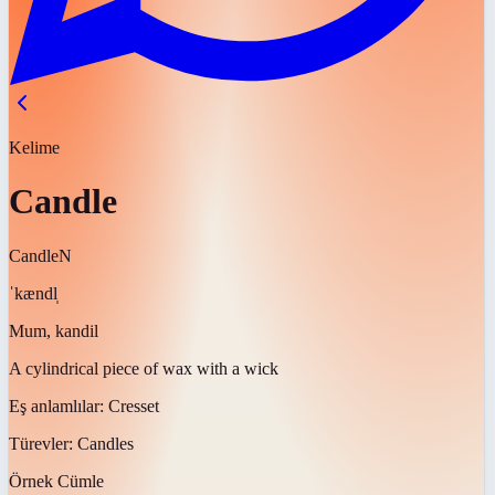
Kelime
Candle
Candle
N
ˈkændl̩
Mum, kandil
A cylindrical piece of wax with a wick
Eş anlamlılar:
Cresset
Türevler:
Candles
Örnek Cümle