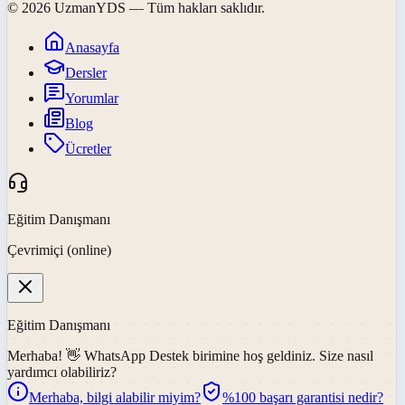
©
2026
UzmanYDS
— Tüm hakları saklıdır.
Anasayfa
Dersler
Yorumlar
Blog
Ücretler
Eğitim Danışmanı
Çevrimiçi (online)
Eğitim Danışmanı
Merhaba! 👋
WhatsApp Destek
birimine hoş geldiniz. Size nasıl
yardımcı olabiliriz?
Merhaba, bilgi alabilir miyim?
%100 başarı garantisi nedir?