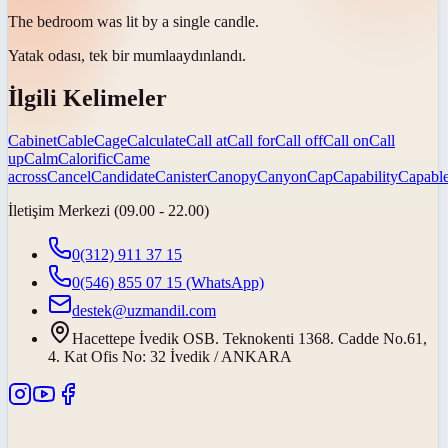
The bedroom was lit by a single
candle
.
Yatak odası, tek bir
mumla
aydınlandı.
İlgili Kelimeler
Cabinet
Cable
Cage
Calculate
Call at
Call for
Call off
Call on
Call
up
Calm
Calorific
Came
across
Cancel
Candidate
Canister
Canopy
Canyon
Cap
Capability
Capabl
İletişim Merkezi (09.00 - 22.00)
0(312) 911 37 15
0(546) 855 07 15
(WhatsApp)
destek@uzmandil.com
Hacettepe İvedik OSB. Teknokenti 1368. Cadde No.61,
4. Kat Ofis No: 32 İvedik / ANKARA