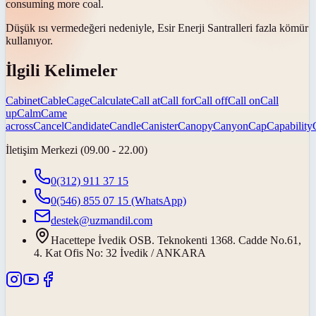
consuming more coal.
Düşük
ısı verme
değeri nedeniyle, Esir Enerji Santralleri fazla kömür
kullanıyor.
İlgili Kelimeler
Cabinet
Cable
Cage
Calculate
Call at
Call for
Call off
Call on
Call
up
Calm
Came
across
Cancel
Candidate
Candle
Canister
Canopy
Canyon
Cap
Capability
İletişim Merkezi (09.00 - 22.00)
0(312) 911 37 15
0(546) 855 07 15
(WhatsApp)
destek@uzmandil.com
Hacettepe İvedik OSB. Teknokenti 1368. Cadde No.61,
4. Kat Ofis No: 32 İvedik / ANKARA