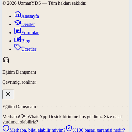
©
2026
UzmanYDS
— Tüm hakları saklıdır.
Anasayfa
Dersler
Yorumlar
Blog
Ücretler
Eğitim Danışmanı
Çevrimiçi (online)
Eğitim Danışmanı
Merhaba! 👋
WhatsApp Destek
birimine hoş geldiniz. Size nasıl
yardımcı olabiliriz?
Merhaba, bilgi alabilir miyim?
%100 başarı garantisi nedir?