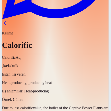
Kelime
Calorific
Calorific
Adj
ˌkæləˈrɪfɪk
Isıtan, ısı veren
Heat-producing, producing heat
Eş anlamlılar:
Heat-producing
Örnek Cümle
Due to less
calorific
value, the boiler of the Captive Power Plants are