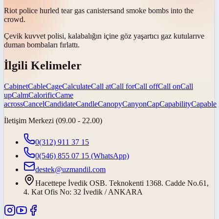
Riot police hurled tear gas
canisters
and smoke bombs into the
crowd.
Çevik kuvvet polisi, kalabalığın içine göz yaşartıcı gaz
kutuları
ve
duman bombaları fırlattı.
İlgili Kelimeler
Cabinet
Cable
Cage
Calculate
Call at
Call for
Call off
Call on
Call
up
Calm
Calorific
Came
across
Cancel
Candidate
Candle
Canopy
Canyon
Cap
Capability
Capable
İletişim Merkezi (09.00 - 22.00)
0(312) 911 37 15
0(546) 855 07 15
(WhatsApp)
destek@uzmandil.com
Hacettepe İvedik OSB. Teknokenti 1368. Cadde No.61,
4. Kat Ofis No: 32 İvedik / ANKARA