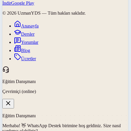
İndir
Google Play
©
2026
UzmanYDS
— Tüm hakları saklıdır.
Anasayfa
Dersler
Yorumlar
Blog
Ücretler
Eğitim Danışmanı
Çevrimiçi (online)
Eğitim Danışmanı
Merhaba! 👋
WhatsApp Destek
birimine hoş geldiniz. Size nasıl
yardımcı olabiliriz?