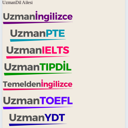
UzmanDil Ailesi