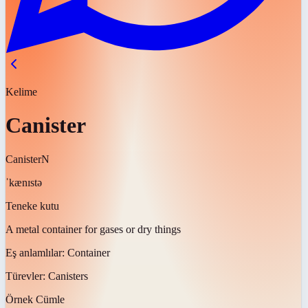
Kelime
Canister
Canister
N
ˈkænɪstə
Teneke kutu
A metal container for gases or dry things
Eş anlamlılar:
Container
Türevler:
Canisters
Örnek Cümle