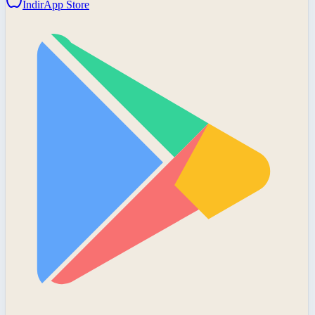
İndir
App Store