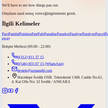
We'll have to see how things
pan out
.
Olayların nasıl
sonuç vereceğini
görmemiz gerek.
İlgili Kelimeler
Pact
Painful
Painless
Pair
Pale
Paradise
Paradox
Paralyse
Paralyze
Parcel
Pa
away
İletişim Merkezi (09.00 - 22.00)
0(312) 911 37 15
0(546) 855 07 15
(WhatsApp)
destek@uzmandil.com
Hacettepe İvedik OSB. Teknokenti 1368. Cadde No.61,
4. Kat Ofis No: 32 İvedik / ANKARA