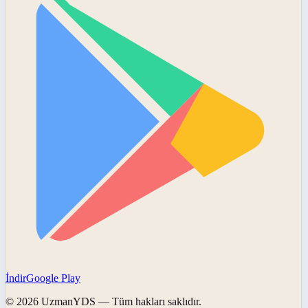
İndir
Google Play
©
2026
UzmanYDS
— Tüm hakları saklıdır.