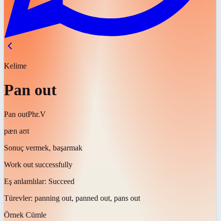
Kelime
Pan out
Pan out
Phr.V
pæn aʊt
Sonuç vermek, başarmak
Work out successfully
Eş anlamlılar:
Succeed
Türevler:
panning out, panned out, pans out
Örnek Cümle